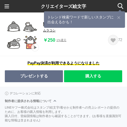
クリエイターズ絵文字
トレンド検索ワードで新しいスタンプに
出会えるかも！
動くシャチの日常色々絵文字
ムラコシ
￥250
72
1%還元
PayPay決済が利用できるようになりました
プレゼントする
購入する
デコレーションに対応
制作者に提供される情報について
LINEヤフー株式会社はスタンプ/絵文字/着せかえ制作者への売上レポートの提供の
ために、お客様の購入情報を利用します。
購入日付、登録国情報は制作者から確認することができます。(お客様を直接識別可
能な情報は含まれません)