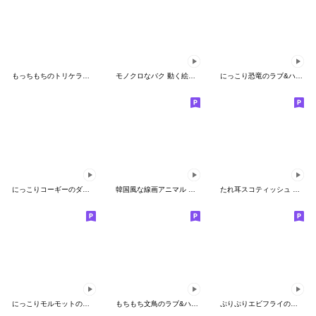
もっちもちのトリケラトプスさん絵文字
モノクロなバク 動く絵文字
にっこり恐竜のラブ&ハート 動く絵文字
にっこりコーギーのダンス 動く絵文字
韓国風な線画アニマル 動く絵文字
たれ耳スコティッシュ 動く絵文字
にっこりモルモットのダンス 動く絵文字
もちもち文鳥のラブ&ハート 動く絵文字
ぷりぷりエビフライの動く絵文字