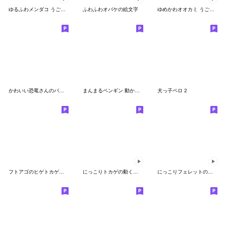
ゆるふわメンダコ うごく絵文字
ふわふわオバケの絵文字
ゆめかわオオカミ うごく絵文字
かわいい恐竜さんのパステル絵文字（秋）
まんまるペンギン 動かない絵文字
犬っ子ペロ 2
フトアゴのヒゲトカゲ絵文字
にっこりトカゲの動く絵文字２
にっこりフェレットのダンス 動く絵文字