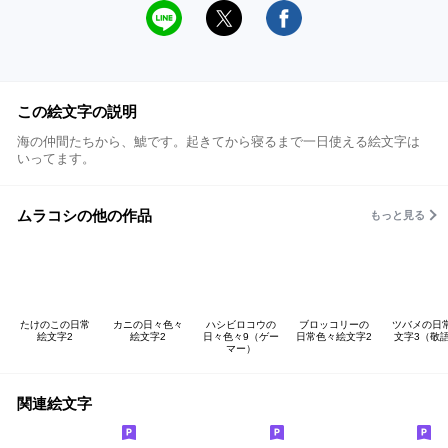
この絵文字の説明
海の仲間たちから、鯱です。起きてから寝るまで一日使える絵文字は
いってます。
ムラコシの他の作品
もっと見る
たけのこの日常
カニの日々色々
ハシビロコウの
ブロッコリーの
ツバメの日
絵文字2
絵文字2
日々色々9（ゲー
日常色々絵文字2
文字3（敬
マー）
関連絵文字