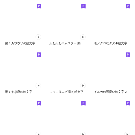
動くカワウソの絵文字
ふわふわハムスター 動く絵文字
モノクロなタヌキ絵文字
動くやぎ座の絵文字
にっこりエビ 動く絵文字
イルカの可愛い絵文字２