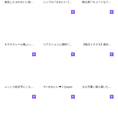
進化した☺︎かわいい絵文字
シンプル♡かわいいうさぎ
静止画♡キュートなリアクション
キラキラシール風ぷっくり♡えもじ
リアクションに便利♡スマイル棒人間♡
【毎日１００％】面白いかわいい絵文字♥15
ぷっくり絵文字にこちゃん
ヤバかわいい❤うさpyon
大人可愛い落ち着いたくすみカラフル絵文字