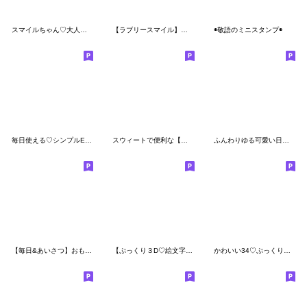
スマイルちゃん♡大人可愛いシンプル絵文字
【ラブリースマイル】ぷっくり絵文字①
◉敬語のミニスタンプ◉
毎日使える♡シンプルEMOJI
スウィートで便利な【絵文字＆顔文字】
ふんわりゆる可愛い日常絵文字
【毎日&あいさつ】おもちのえもじ
【ぷっくり３D♡絵文字】②
かわいい34♡ぷっくり絵文字