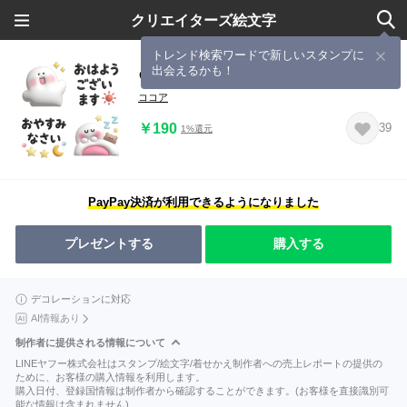
クリエイターズ絵文字
トレンド検索ワードで新しいスタンプに
出会えるかも！
♡ぷっくり白い子♡
ココア
￥190
39
1%還元
PayPay決済が利用できるようになりました
プレゼントする
購入する
デコレーションに対応
AI情報あり
制作者に提供される情報について
LINEヤフー株式会社はスタンプ/絵文字/着せかえ制作者への売上レポートの提供の
ために、お客様の購入情報を利用します。
購入日付、登録国情報は制作者から確認することができます。(お客様を直接識別可
能な情報は含まれません)