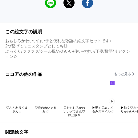
この絵文字の説明
おもしろかわいい白い子と便利な敬語の絵文字セットです♩
2つ繋げてミニスタンプとしても◎
ぷっくり/ツヤツヤ/シール風/かわいい/使いやすい/丁寧/敬語/リアクシ
ョン☺︎
ココアの他の作品
もっと見る
♡ふんわりくま
♡春のぬいぐる
♡おもしろかわ
▶︎動く♡ぬいぐ
▶︎動く♡ぷ
さん♡
み♡
いいゾウさん♡
るみスマイル♡
りかわいい
静止版☺︎
関連絵文字