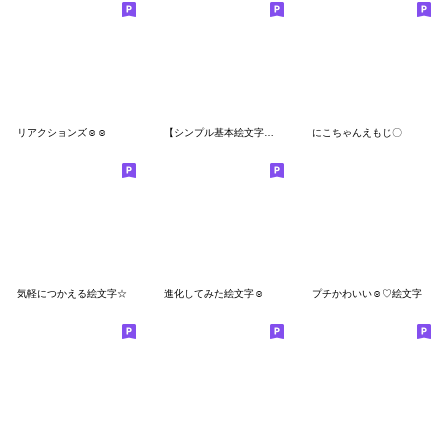
リアクションズ☺︎☺︎
【シンプル基本絵文字】 ー クレヨン風 ー
にこちゃんえもじ〇
気軽につかえる絵文字☆
進化してみた絵文字☺︎
プチかわいい☺︎♡絵文字