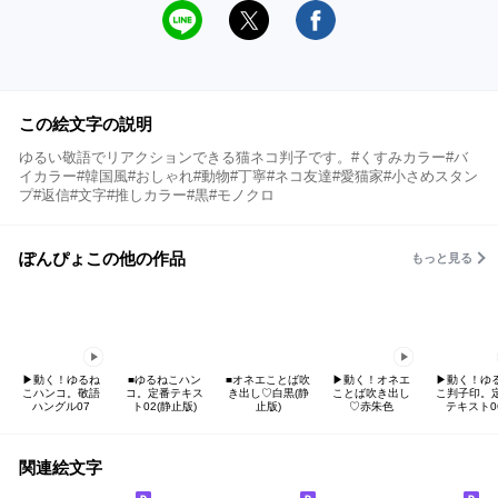
この絵文字の説明
ゆるい敬語でリアクションできる猫ネコ判子です。#くすみカラー#バ
イカラー#韓国風#おしゃれ#動物#丁寧#ネコ友達#愛猫家#小さめスタン
プ#返信#文字#推しカラー#黒#モノクロ
ぽんぴょこの他の作品
もっと見る
▶︎動く！ゆるね
■ゆるねこハン
■オネエことば吹
▶︎動く！オネエ
▶︎動く！ゆ
こハンコ。敬語
コ。定番テキス
き出し♡白黒(静
ことば吹き出し
こ判子印。
ハングル07
ト02(静止版)
止版)
♡赤朱色
テキスト0
関連絵文字