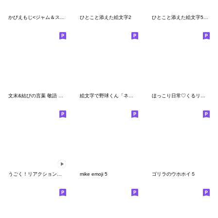
かびえもじ<ジャム＆スプレッド編>
ひとこと添えた絵文字2
ひとこと添えた絵文字5 文末
文末&結びの言葉 敬語 大人上品 絵文字
絵文字で野球くん「ネガティブ発動！」
ほっこり日常♡くるリボン絵文字
うごく！リアクションに使えるネコチャン3
mike emoji 5
ゴリラのウホホイ５