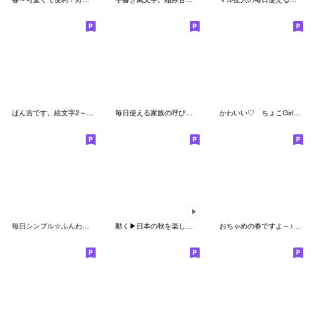
ぱん吉です。絵文字2～毎日使える～
毎日使える家族の呼び名★影付き手書き文字
かわいい♡ ちょこGirlちゃん 冬 文字別
毎日シンプル☆ふんわかウサギ絵文字
動く▶︎日本の秋を楽しむ♪絵文字
おちゃめの春ですよ～♪絵文字♡手書き風