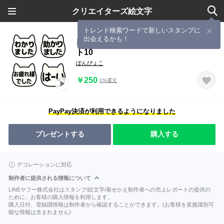
クリエイターズ絵文字
トレンド検索ワードで新しいスタンプに
出会えるかも！
▶︎動く！ゆるねこハンコ。定番テキス
ト10
ぽんぴょこ
￥250
1%還元
PayPay決済が利用できるようになりました
プレゼントする
購入する
デコレーションに対応
制作者に提供される情報について
LINEヤフー株式会社はスタンプ/絵文字/着せかえ制作者への売上レポートの提供の
ために、お客様の購入情報を利用します。
購入日付、登録国情報は制作者から確認することができます。(お客様を直接識別可
能な情報は含まれません)