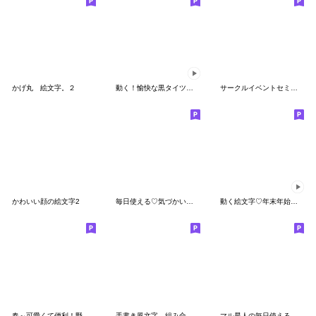
かげ丸 絵文字。２
動く！愉快な黒タイツマン
サークルイベントセミナー仕事等の返信専用
かわいい顔の絵文字2
毎日使える♡気づかい女子の絵文字♪1
動く絵文字♡年末年始♡お正月♡あけおめ
春～可愛くて便利！野球絵文字-6
手書き風文字。組み合わせて丁寧にver.2
マル星人の毎日使える絵文字