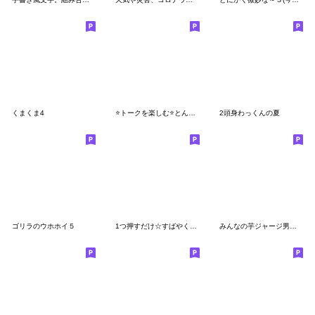
くまくま4
⭐トークを楽しむ⭐とんすけ盛合わせ❤ver.4⭐
2頭身わっくんの夏
ゴリラのウホホイ５
1つ押すだけ☆すばやく伝える絵文字8 敬語2
みんなの芋ジャージ男子【基本編】文字ナシ