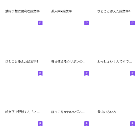
競輪予想に便利な絵文字
某人間●絵文字
ひとこと添えた絵文字4
ひとこと添えた絵文字3
毎日使える☆リボンの女の子の絵文字
わっしょいくんですですです（絵文字）
絵文字で野球くん「ネガティブ発動！」
ほっこりかわいい♡ふんわかウサギ絵文字
登山いろいろ