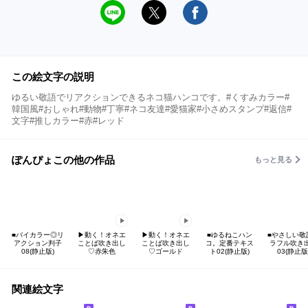
この絵文字の説明
ゆるい敬語でリアクションできるネコ猫ハンコです。#くすみカラー#
韓国風#おしゃれ#動物#丁寧#ネコ友達#愛猫家#小さめスタンプ#返信#
文字#推しカラー#赤#レッド
ぽんぴょこの他の作品
もっと見る
■バイカラー◎リ
▶︎動く！オネエ
▶︎動く！オネエ
■ゆるねこハン
■やさしい敬
アクション判子
ことば吹き出し
ことば吹き出し
コ。定番テキス
ラフル吹き
08(静止版)
♡赤朱色
♡ゴールド
ト02(静止版)
03(静止版
関連絵文字