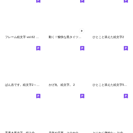
フレーム絵文字 vol.62 カリグラフィ額縁02
動く！愉快な黒タイツマン
ひとこと添えた絵文字2
ぱん吉です。絵文字2～毎日使える～
かげ丸 絵文字。２
ひとこと添えた絵文字5 文末
手書き風文字。組み合わせて丁寧にver.2
天気や災害、コロナウイルスの緊急絵文字。
とにかく微妙な～３(今更ながら基本形)