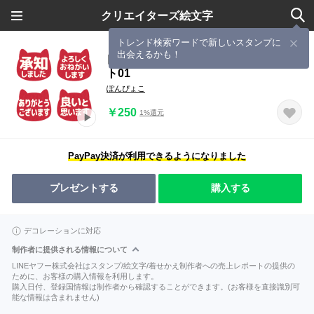
クリエイターズ絵文字
トレンド検索ワードで新しいスタンプに
出会えるかも！
▶︎動く！ゆるねこ判子印。定番テキス
ト01
ぽんぴょこ
￥250
1%還元
PayPay決済が利用できるようになりました
プレゼントする
購入する
デコレーションに対応
制作者に提供される情報について
LINEヤフー株式会社はスタンプ/絵文字/着せかえ制作者への売上レポートの提供の
ために、お客様の購入情報を利用します。
購入日付、登録国情報は制作者から確認することができます。(お客様を直接識別可
能な情報は含まれません)