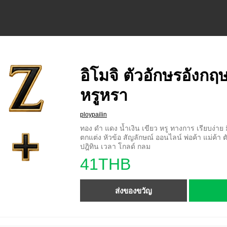
อิโมจิ ตัวอักษรอังกฤ
หรูหรา
ploypailin
ทอง ดำ แดง น้ำเงิน เขียว หรู ทางการ เรียบง่าย ม
ตกแต่ง หัวข้อ สัญลักษณ์ ออนไลน์ พ่อค้า แม่ค้า ต
ปฎิทิน เวลา โกลด์ กลม
41THB
ส่งของขวัญ