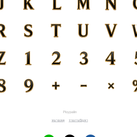
Ploypailin
หมายเหตุ
รายงานปัญหา