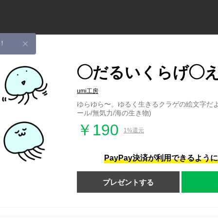
！
◯だるいくらげ◯
umi工房
ゆらゆら〜。ゆるく生きるクラゲの絵文字だよ〜(
ール/無気力/海の生き物)
￥190
1%還元
PayPay決済が利用できるよう
プレゼントする