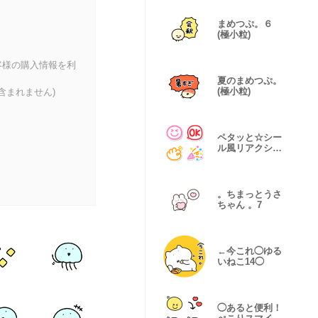
まめつぷ。６
(極小粒)
客様の購入情報を利
夏のまめつぷ。
(極小粒)
含まれません)
ペタッと☆シー
ル風リアクショ
ン絵文字
。ちまっとうさ
ちゃん 。7
←今これ◯ゆる
いねこ14◯
◯あると便利！