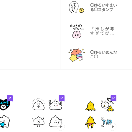
◯ゆるいすまい
る◯スタンプ
『 推 し が 尊
す ぎ て ぴ え
ん。』
◯ゆるいめんだ
こ◯