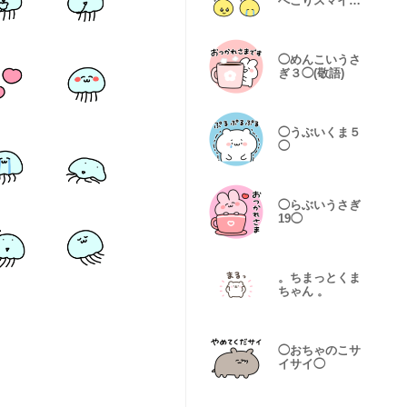
ぺこりスマイル
◯
◯めんこいうさ
ぎ３◯(敬語)
◯うぶいくま５
◯
◯らぶいうさぎ
19◯
。ちまっとくま
ちゃん 。
◯おちゃのこサ
イサイ◯