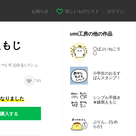
お知らせ
|
欲しいものリスト
|
ログイン
umi工房の他の作品
えもじ
◯ばぶいねこ５
◯
 ᐛ )(ゆるい/シュ
小学生のおるす
ばんスタンプ！
745
シンプル手描き
になりました
★線画えもじ
購入する
ぷりん。(なめ
らか)