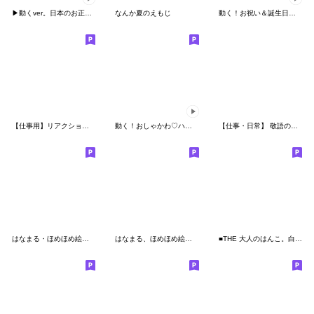
▶動くver。日本のお正月 絵文字【修正版】
なんか夏のえもじ
動く！お祝い＆誕生日絵文字
【仕事用】リアクション絵文字 ver.1
動く！おしゃかわ♡ハロウィン♡
【仕事・日常】 敬語の四角い絵文字
はなまる・ほめほめ絵文字５
はなまる、ほめほめ絵文字２
■THE 大人のはんこ。白フチで見やすい文字