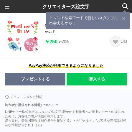
クリエイターズ絵文字
トレンド検索ワードで新しいスタンプに
出会えるかも！
母の日★父の日★動く絵文字
かなぴ
￥250
143
1%還元
PayPay決済が利用できるようになりました
プレゼントする
購入する
デコレーションに対応
制作者に提供される情報について
LINEヤフー株式会社はスタンプ/絵文字/着せかえ制作者への売上レポートの提供の
ために、お客様の購入情報を利用します。
購入日付、登録国情報は制作者から確認することができます。(お客様を直接識別可
能な情報は含まれません)