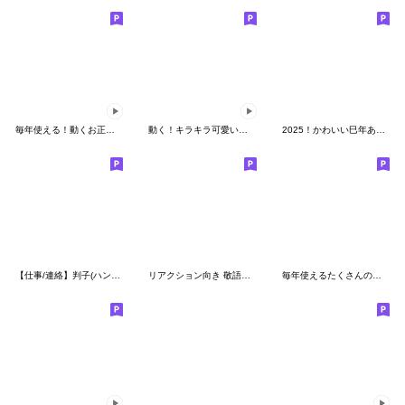
毎年使える！動くお正月＆クリスマス
動く！キラキラ可愛いクリスマス絵文字
2025！かわいい巳年あけおめ年賀絵文字
【仕事/連絡】判子(ハンコ)絵文字 vol.6
リアクション向き 敬語の縦書き絵文字
毎年使えるたくさんのお正月絵文字