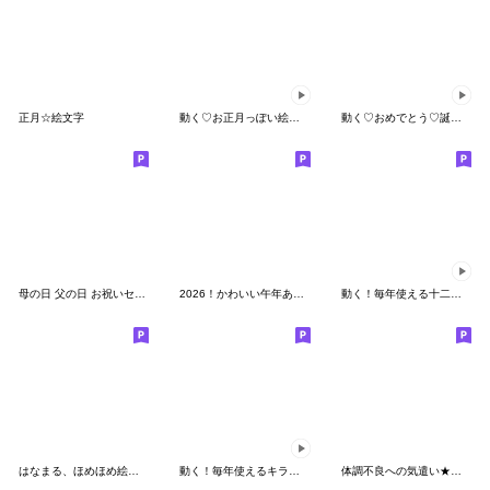
正月☆絵文字
動く♡お正月っぽい絵文字
動く♡おめでとう♡誕生日&お祝い
母の日 父の日 お祝いセット 絵文字
2026！かわいい午年あけおめ年賀絵文字
動く！毎年使える十二支のお正月絵文字
はなまる、ほめほめ絵文字
動く！毎年使えるキラキラ年賀絵文字
体調不良への気遣い★リアクション絵文字