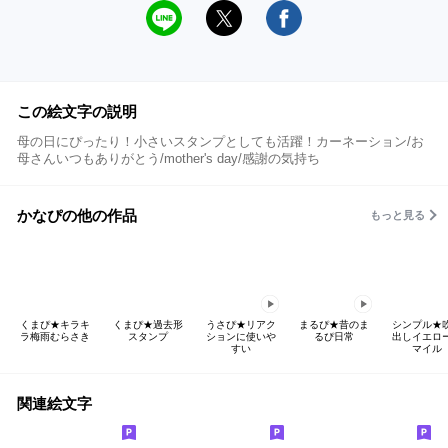
この絵文字の説明
母の日にぴったり！小さいスタンプとしても活躍！カーネーション/お
母さんいつもありがとう/mother's day/感謝の気持ち
かなぴの他の作品
もっと見る
くまぴ★キラキ
くまぴ★過去形
うさぴ★リアク
まるぴ★昔のま
シンプル★
ラ梅雨むらさき
スタンプ
ションに使いや
るぴ日常
出しイエロ
すい
マイル
関連絵文字