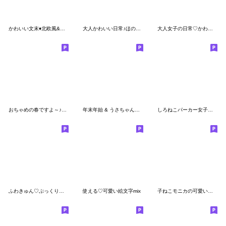
かわいい文末♦北欧風&黒猫絵文字3
大人かわいい日常♪ほのぼのカノジョ絵文字
大人女子の日常♡かわいい文字入り絵文字♪
おちゃめの春ですよ～♪絵文字♡手書き風
年末年始 & うさちゃん達の冬支度♡
しろねこパーカー女子の絵文字
ふわきゅん♡ぷっくり絵文字
使える♡可愛い絵文字mix
子ねこモニカの可愛い絵文字01