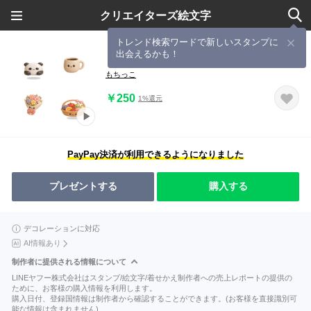
クリエイターズ絵文字
トレンド検索ワードで新しいスタンプに
出会えるかも！
【動く】ぷくつや♡癒しの3D絵文字②
もちっこ
￥250
1%還元
PayPay決済が利用できるようになりました
プレゼントする
購入する
デコレーションに対応
AI情報あり
制作者に提供される情報について
LINEヤフー株式会社はスタンプ/絵文字/着せかえ制作者への売上レポートの提供の
ために、お客様の購入情報を利用します。
購入日付、登録国情報は制作者から確認することができます。(お客様を直接識別可
能な情報は含まれません)