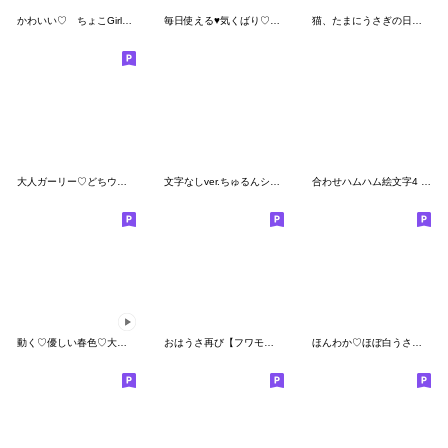
かわいい♡ ちょこGirlちゃん 冬 文字別
毎日使える♥気くばり♡ゆるふわガール
猫、たまにうさぎの日常会話絵文字
大人ガーリー♡どちウサ絵文字
文字なしver.ちゅるんシール絵文字‪♡
合わせハムハム絵文字4 チョコ
動く♡優しい春色♡大人ガーリー♡
おはうさ再び【フワモフ絵文字】
ほんわか♡ほぼ白うさぎ絵文字