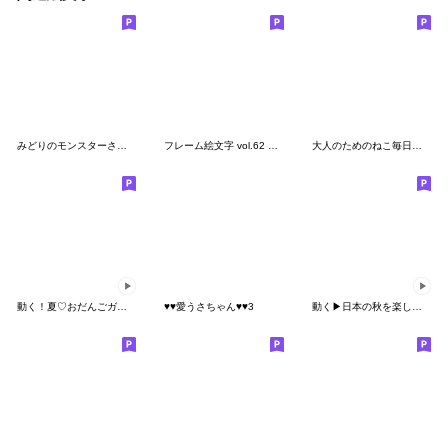
みどりのモンスターさくらんぼ
フレーム絵文字 vol.62 カリグラフィ額縁02
大人のためのねこ毎日ハッピーになる絵文字
動く！夏♡おだんごガール♡
♥️♥️愛うさちゃん♥️♥️3
動く▶︎日本の秋を楽しむ♪絵文字