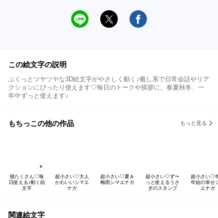
この絵文字の説明
ぷくっとツヤツヤな3D絵文字がやさしく動く♪癒し系で日常会話やリア
クションにぴったり使えます♡毎日のトークや挨拶に。春夏秋冬、一
年中ずっと使えます♪
もちっこの他の作品
もっと見る
猫たくさん♡毎
超小さい♡大人
超小さい♡夏＆
超小さい♡ず〜
超小さい♡
日使える♪動く絵
かわいいシマエ
梅雨シマエナガ
っと使えるうさ
年始の幸せ
文字
ナガ
ぎのスタンプ
エナガ
関連絵文字