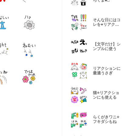
ろくま■□
そんな日にはコ
レを♥️リアクシ
ョンにも！
【文字だけ】シ
ンプルに使う
リアクションに
最適うさぎ
猫⭐️リアクショ
ンにも使える
らくがきワニ⭐️
フキダシもね