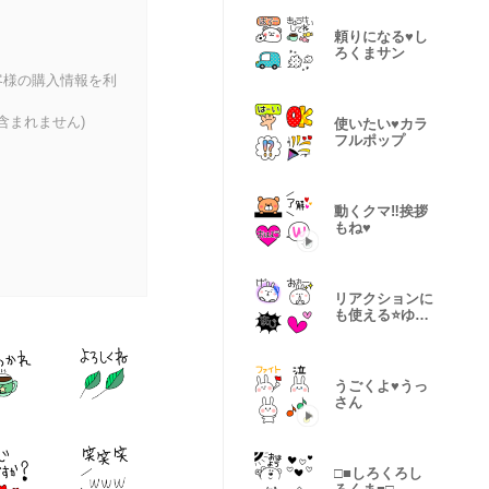
頼りになる♥️し
ろくまサン
客様の購入情報を利
含まれません)
使いたい♥️カラ
フルポップ
動くクマ‼️挨拶
もね♥️
リアクションに
も使える⭐️ゆる
いうさぎ
うごくよ♥️うっ
さん
□■しろくろし