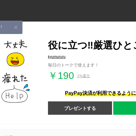
！
役に立つ‼️厳選ひと
kyumururu
毎日のトークで使えます！
￥190
1%還元
PayPay決済が利用できるよう
プレゼントする