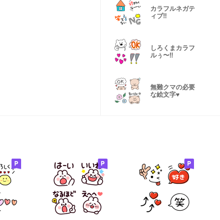
カラフルネガテ
ィブ‼️
しろくまカラフ
ルぅ〜‼️
無難クマの必要
な絵文字♥️