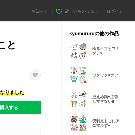
お知らせ
|
欲しいものリスト
|
ログイン
kyumururuの他の作品
こと
ゆるクマとフキ
ダシ♥️
ワクワク♥️ナツ
になりました
控えめ猫♥️主張
しすぎない‼️
購入する
便利えもじにア
ニマルず♥️