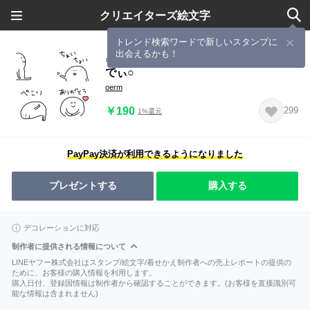
クリエイターズ絵文字
トレンド検索ワードで新しいスタンプに
出会えるかも！
○ちょっと添えたい時にマシュマロぼ
でぃ○
oerm
￥190
299
1%還元
PayPay決済が利用できるようになりました
プレゼントする
購入する
デコレーションに対応
制作者に提供される情報について
LINEヤフー株式会社はスタンプ/絵文字/着せかえ制作者への売上レポートの提供の
ために、お客様の購入情報を利用します。
購入日付、登録国情報は制作者から確認することができます。(お客様を直接識別可
能な情報は含まれません)