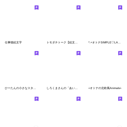
仕事猫絵文字
トモダチトーク【絵文字】
*.+オトナSIMPLE♡LADY#ボブ+.*
ひーたんの小さなスタンプ絵文字♡敬語
しろくまさんの「あいうえお」
⁂オトナの北欧風Animals⁂