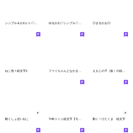
シンプル＆かわいい♡絵文字
ゆるかわ♡シンプル♡かおもじ♡絵文字
◎まるかお◎
ねこ色々絵文字2
ファミちゃんとなかまたち 絵文字
えもじの子（仮）の絵文字
動くしょぼいねこ
THE☆ミニ絵文字【モノクロ×パステル】
動く！けたくま 絵文字