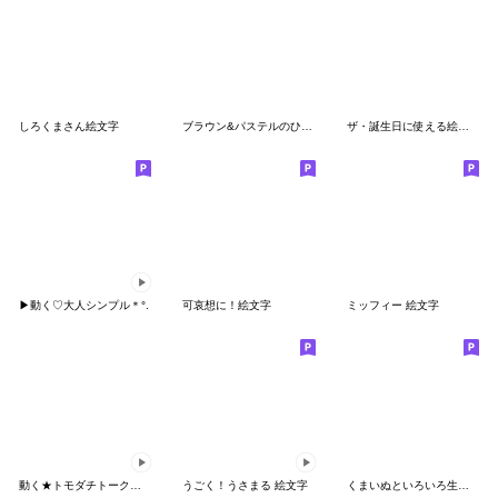
しろくまさん絵文字
ブラウン&パステルのひらがな絵文字
ザ・誕生日に使える絵文字集
▶︎動く♡大人シンプル＊°.
可哀想に！絵文字
ミッフィー 絵文字
動く★トモダチトーク絵文字
うごく！うさまる 絵文字
くまいぬといろいろ生き物絵文字