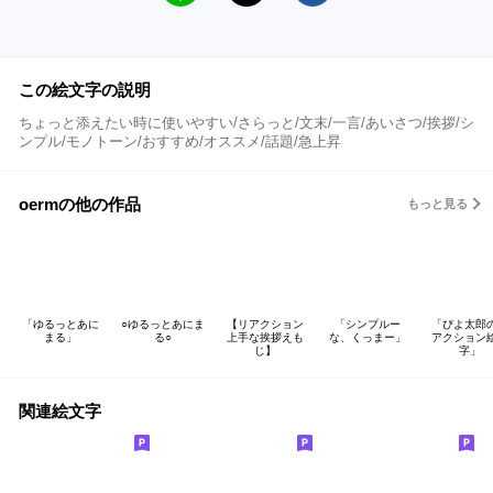
この絵文字の説明
ちょっと添えたい時に使いやすい/さらっと/文末/一言/あいさつ/挨拶/シ
ンプル/モノトーン/おすすめ/オススメ/話題/急上昇
oermの他の作品
もっと見る
「ゆるっとあに
○ゆるっとあにま
【リアクション
「シンプルー
「ぴよ太郎
まる」
る○
上手な挨拶えも
な、くっまー」
アクション
じ】
字」
関連絵文字