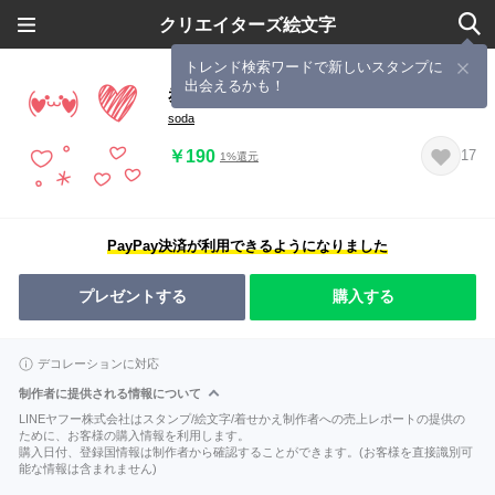
クリエイターズ絵文字
トレンド検索ワードで新しいスタンプに
出会えるかも！
赤いハートの絵文字♡
soda
￥190
17
1%還元
PayPay決済が利用できるようになりました
プレゼントする
購入する
デコレーションに対応
制作者に提供される情報について
LINEヤフー株式会社はスタンプ/絵文字/着せかえ制作者への売上レポートの提供の
ために、お客様の購入情報を利用します。
購入日付、登録国情報は制作者から確認することができます。(お客様を直接識別可
能な情報は含まれません)