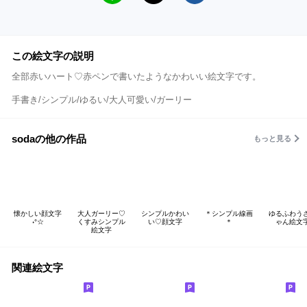
この絵文字の説明
全部赤いハート♡赤ペンで書いたようなかわいい絵文字です。
手書き/シンプル/ゆるい/大人可愛い/ガーリー
sodaの他の作品
もっと見る
懐かしい顔文字
大人ガーリー♡
シンプルかわい
＊シンプル線画
ゆるふわう
˖°☆
くすみシンプル
い♡顔文字
＊
ゃん絵文
絵文字
関連絵文字