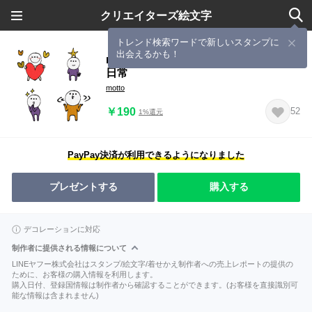
クリエイターズ絵文字
トレンド検索ワードで新しいスタンプに
出会えるかも！
mottoのカラフルボディスーツマン♡
日常
motto
￥190
52
1%還元
PayPay決済が利用できるようになりました
プレゼントする
購入する
デコレーションに対応
制作者に提供される情報について
LINEヤフー株式会社はスタンプ/絵文字/着せかえ制作者への売上レポートの提供の
ために、お客様の購入情報を利用します。
購入日付、登録国情報は制作者から確認することができます。(お客様を直接識別可
能な情報は含まれません)