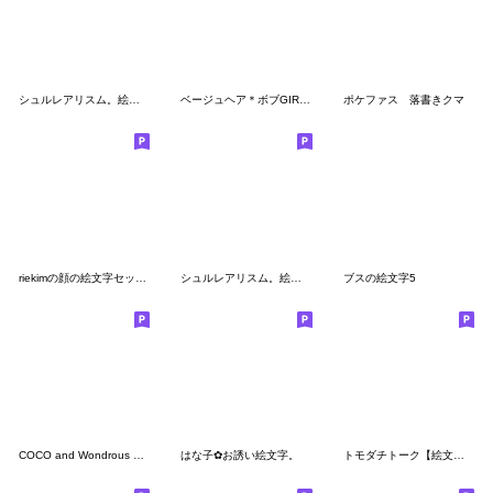
シュルレアリスム。絵文字
ベージュヘア＊ボブGIRL♡文字入り絵文字
ポケファス 落書きクマ
riekimの顔の絵文字セットパック
シュルレアリスム。絵文字 4コめ
ブスの絵文字5
COCO and Wondrous Emoji 6
はな子✿お誘い絵文字。
トモダチトーク【絵文字】