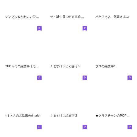
シンプル＆かわいい♡絵文字
ザ・誕生日に使える絵文字集
ポケファス 落書きネコ
THE☆ミニ絵文字【モノクロ×パステル】
くますけ♡よく使う✨
ブスの絵文字4
⁂オトナの北欧風Animals⁂
くますけ♡絵文字２
★クリスチャンのPOPな絵文字 2★