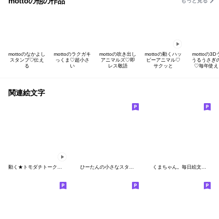
mottoの他の作品
もっと見る
mottoのなかよし
mottoのラクガキ
mottoの吹き出し
mottoの動くハッ
mottoの3D
スタンプ♡伝え
っくま♡超小さ
アニマルズ♡即
ピーアニマル♡
うるうさぎ
る
い
レス敬語
サクッと
♡毎年使え
関連絵文字
動く★トモダチトーク絵文字
ひーたんの小さなスタンプ絵文字♡敬語
くまちゃん。毎日絵文字。