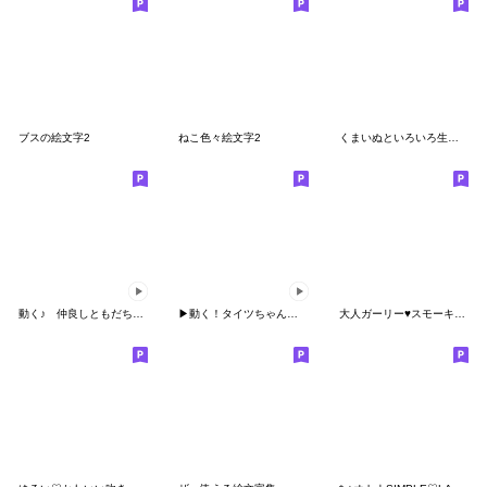
ブスの絵文字2
ねこ色々絵文字2
くまいぬといろいろ生き物絵文字
動く♪ 仲良しともだち お仕事敬語 ２
▶︎動く！タイツちゃんの絵文字③
大人ガーリー♥スモーキーピンクベージュ