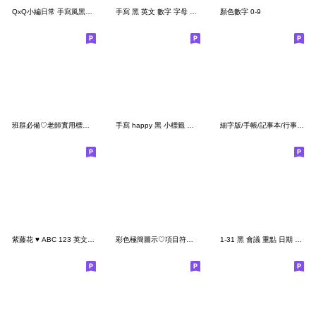
QxQ小編日常 手寫風黑色數字英文字母表情貼
手寫 黑 英文 數字 字母 注音符號 ABC 123
顏色數字 0-9
班群必備♡老師實用標籤 表情貼
手寫 happy 黑 小標籤 英文 數字 字母 注音
細字版/手帳/記事本/行事曆貼紙 2
紫藤花 ♥ ABC 123 英文 數字 字母 表情貼
彩色極簡圖示♡項目符號/數字/箭頭 表情貼
1-31 黑 會議 重點 日期 數字 日曆 月曆