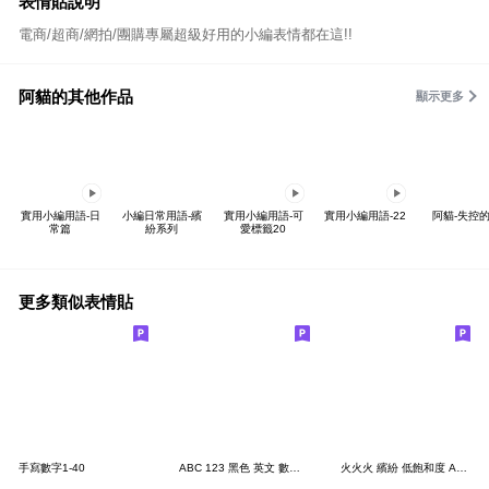
表情貼說明
電商/超商/網拍/團購專屬超級好用的小編表情都在這!!
阿貓的其他作品
顯示更多
實用小編用語-日
小編日常用語-繽
實用小編用語-可
實用小編用語-22
阿貓-失控
常篇
紛系列
愛標籤20
更多類似表情貼
手寫數字1-40
ABC 123 黑色 英文 數字 字母 表情貼
火火火 繽紛 低飽和度 ABC123英文數字字母