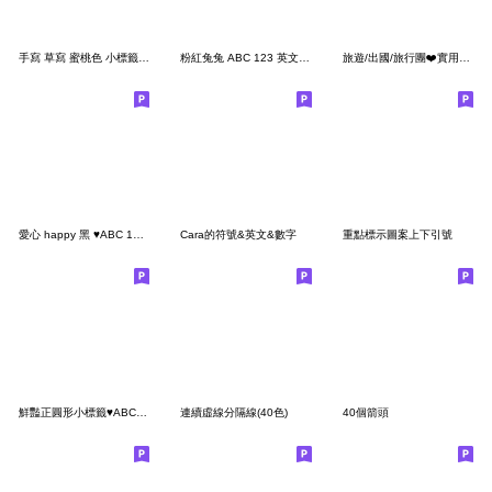
手寫 草寫 蜜桃色 小標籤 英文 數字 字母
粉紅兔兔 ABC 123 英文 數字 字母
旅遊/出國/旅行團❤️實用表情貼-1
愛心 happy 黑 ♥ABC 123 英文 數字 字母
Cara的符號&英文&數字
重點標示圖案上下引號
鮮豔正圓形小標籤♥ABC 123 英文 數字 字母
連續虛線分隔線(40色)
40個箭頭