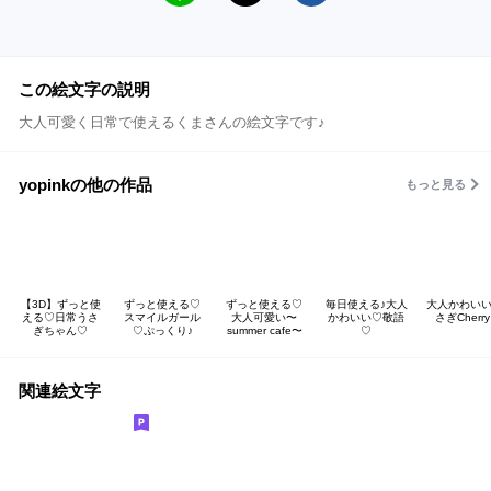
この絵文字の説明
大人可愛く日常で使えるくまさんの絵文字です♪
yopinkの他の作品
もっと見る
【3D】ずっと使
ずっと使える♡
ずっと使える♡
毎日使える♪大人
大人かわいい
える♡日常うさ
スマイルガール
大人可愛い〜
かわいい♡敬語
さぎCherry
ぎちゃん♡
♡ぷっくり♪
summer cafe〜
♡
関連絵文字