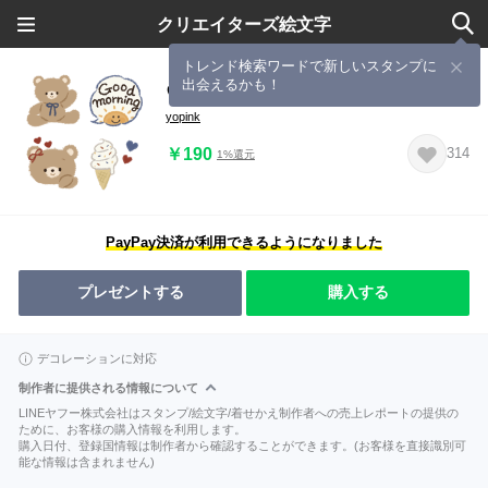
クリエイターズ絵文字
トレンド検索ワードで新しいスタンプに
出会えるかも！
♡かわいい日常くまさん♡
yopink
￥190
314
1%還元
PayPay決済が利用できるようになりました
プレゼントする
購入する
デコレーションに対応
制作者に提供される情報について
LINEヤフー株式会社はスタンプ/絵文字/着せかえ制作者への売上レポートの提供の
ために、お客様の購入情報を利用します。
購入日付、登録国情報は制作者から確認することができます。(お客様を直接識別可
能な情報は含まれません)