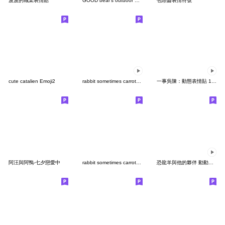
波波的職業表情貼
GOOD bear's outdoor & sport emoji
包頭醬表情符號
cute catalien Emoji2
rabbit sometimes carrot new year remake
一事吳陳：動態表情貼 12 - 台台的日常
阿汪與阿鴨-七夕戀愛中
rabbit sometimes carrot fanny face4
恐龍羊與他的夥伴 動動表情貼 4