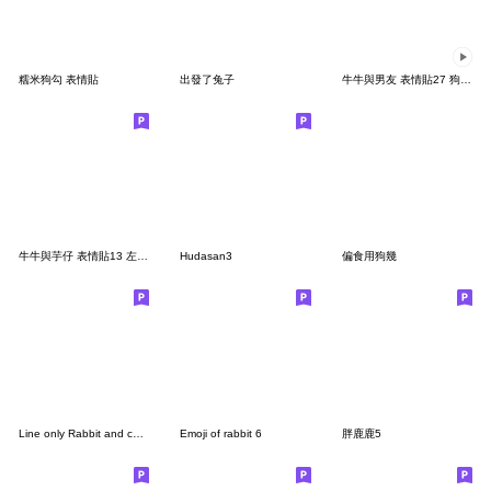
糯米狗勾 表情貼
出發了兔子
牛牛與男友 表情貼27 狗勾男友
牛牛與芋仔 表情貼13 左手畫
Hudasan3
偏食用狗幾
Line only Rabbit and carrot
Emoji of rabbit 6
胖鹿鹿5