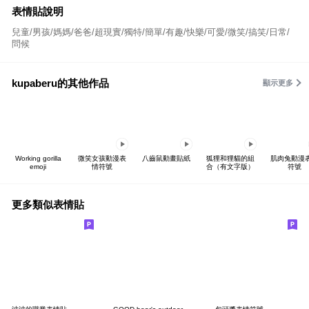
表情貼說明
兒童/男孩/媽媽/爸爸/超現實/獨特/簡單/有趣/快樂/可愛/微笑/搞笑/日常/
問候
kupaberu的其他作品
顯示更多
Working gorilla
微笑女孩動漫表
八齒鼠動畫貼紙
狐狸和狸貓的組
肌肉兔動漫
emoji
情符號
合（有文字版）
符號
更多類似表情貼