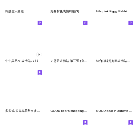
狗幾雪人圖鑑
好身材兔表情符號(3)
little pink Piggy Rabbit
牛牛與男友 表情貼27 喵喵女友
力恩君表情貼 第三彈 (身體接龍)
綜合口味超好吃表情貼：冬
多多欸/多鬼鬼日常有多麼日常
GOOD bear's shopping emoji; commodities
GOOD bear in autumn emoji