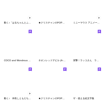
動く♪「はるちゃんとふうくん」絵文字２
★クリスチャンのPOPな絵文字 2★
ミニーマウス アニメーション絵文字
COCO and Wondrous Emoji 6
ネオンレッドデビル (A-Z) 絵文字 ハート
突撃！ラッコさん ラッコさん基本セット
動く♪ 仲良しともだち お仕事敬語 ２
★クリスチャンのPOPな絵文字★
ザ・使える絵文字集