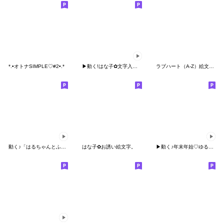
*.•オトナSIMPLE♡#2•.*
▶︎動く!はな子✿文字入り絵文字。
ラブハート（A-Z）絵文字キュート
動く♪「はるちゃんとふうくん」絵文字１
はな子✿お誘い絵文字。
▶︎動く♪年末年始♡ゆるボブGIRL