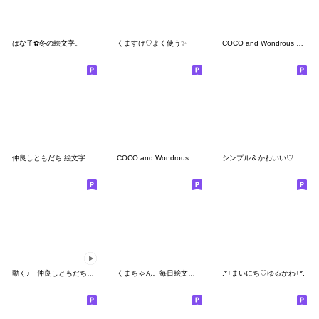
はな子✿冬の絵文字。
くますけ♡よく使う✨
COCO and Wondrous Emoji 5
仲良しともだち 絵文字３「パステル」
COCO and Wondrous Emoji 9
シンプル＆かわいい♡絵文字
動く♪ 仲良しともだち お仕事敬語
くまちゃん。毎日絵文字。
.*+まいにち♡ゆるかわ+*.