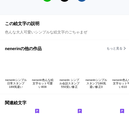
この絵文字の説明
色んな大人可愛いシンプルな絵文字のごちゃまぜ
nenerinの他の作品
もっと見る
nenerinシンプル
nenerin色んな絵
nenerin シンプ
nenerinシンプル
nenerin色
日常スタンプ
文字セット可愛
ル会話スタンプ
スタンプ186気
文字セット
189気遣い
い808
550笑い修正
遣い修正0
い610
関連絵文字