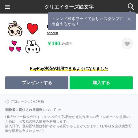
クリエイターズ絵文字
トレンド検索ワードで新しいスタンプに
出会えるかも！
nenerin色んな絵文字セット可愛い656
nenerin
￥190
1%還元
PayPay決済が利用できるようになりました
プレゼントする
購入する
デコレーションに対応
制作者に提供される情報について
LINEヤフー株式会社はスタンプ/絵文字/着せかえ制作者への売上レポートの提供の
ために、お客様の購入情報を利用します。
購入日付、登録国情報は制作者から確認することができます。(お客様を直接識別可
能な情報は含まれません)