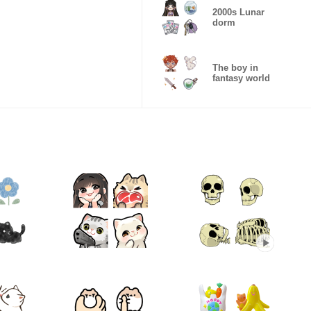
2000s Lunar
dorm
The boy in
fantasy world