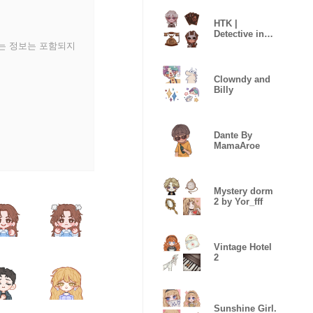
HTK |
Detective in
Hotel2
있는 정보는 포함되지
Clowndy and
Billy
Dante By
MamaAroe
Mystery dorm
2 by Yor_fff
Vintage Hotel
2
Sunshine Girl.