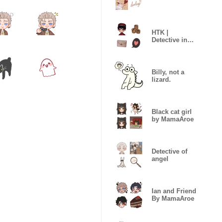
HTK |
Detective in
Hotel
Billy, not a
lizard.
Black cat girl
by MamaAroe
Detective of
angel
Ian and Friend
By MamaAroe