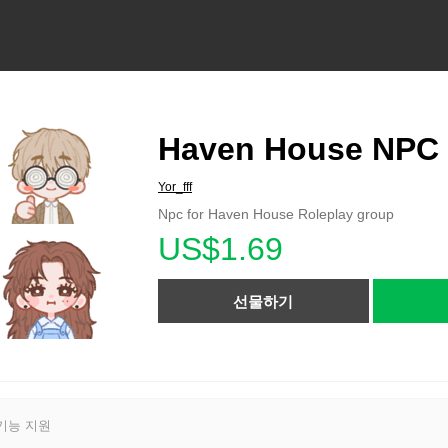
Haven House NPC
Yor_fff
Npc for Haven House Roleplay group
US$1.69
선물하기
기능 지원