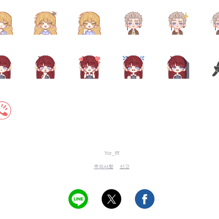
Yor_fff
주의사항
신고