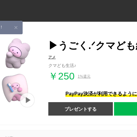
！
▶うごく.ᐟクマど
アメ
クマども生活♪
￥250
1%還元
PayPay決済が利用できるよう
プレゼントする