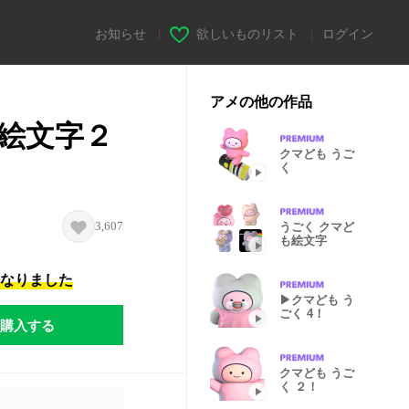
お知らせ
|
欲しいものリスト
|
ログイン
アメの他の作品
も絵文字２
クマども うご
く
3,607
うごく クマど
も絵文字
になりました
▶クマども う
ごく 4！
購入する
クマども うご
く ２！