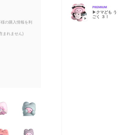
▶クマども う
ごく ３！
客様の購入情報を利
含まれません)
。