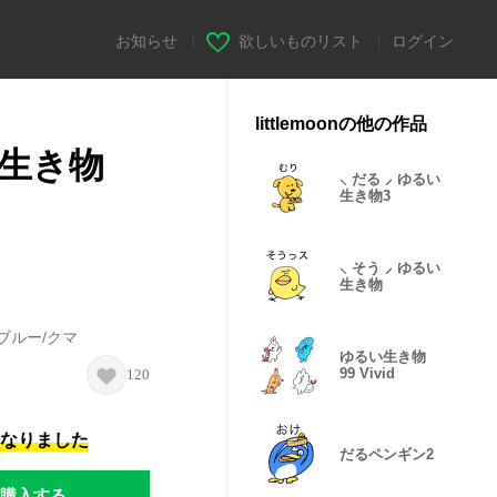
お知らせ
|
欲しいものリスト
|
ログイン
littlemoonの他の作品
い生き物
⸜ だる ⸝ ゆるい
生き物3
⸜ そう ⸝ ゆるい
生き物
ブルー/クマ
ゆるい生き物
99 Vivid
120
になりました
だるペンギン2
購入する