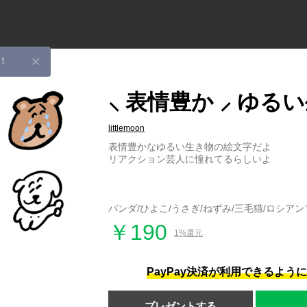
！
⸜ 表情豊か ⸝ ゆる
littlemoon
表情豊かなゆるい生き物の絵文字だよ
リアクション芸人に憧れてるらしいよ
パンダ/ひよこ/うさぎ/ねずみ/三毛猫/ロシアン
￥190
1%還元
PayPay決済が利用できるよう
プレゼントする