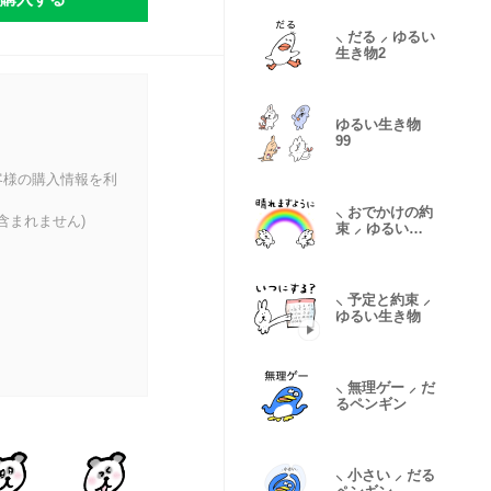
⸜ だる ⸝ ゆるい
生き物2
ゆるい生き物
99
客様の購入情報を利
⸜ おでかけの約
含まれません)
束 ⸝ ゆるい生
き物
⸜ 予定と約束 ⸝
ゆるい生き物
⸜ 無理ゲー ⸝ だ
るペンギン
⸜ 小さい ⸝ だる