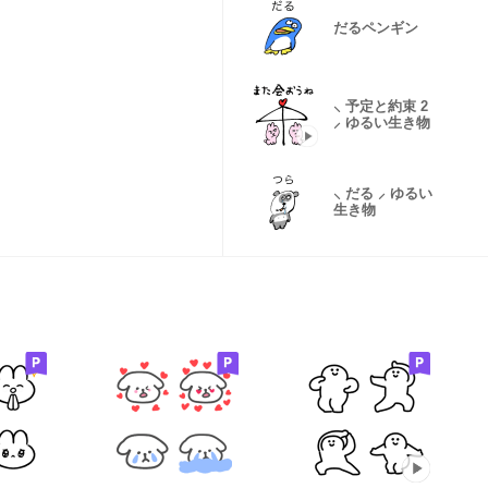
だるペンギン
⸜ 予定と約束 2
⸝ ゆるい生き物
⸜ だる ⸝ ゆるい
生き物