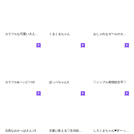
カラフルな可愛い大人女子♡絵文字
くるくるちゃん
おしゃれなガールのカラフル絵文字☺︎★
カラフル&ハッピー10
ぽっぺちゃん3
♡シンプル表情絵文字♡
元気なおかっぱさん♫5
文脈に使える♡生活絵文字
しろくまちゃん❤ずーっと使える絵文字