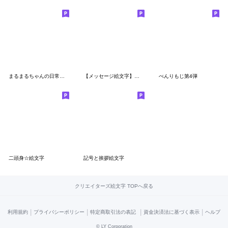
まるまるちゃんの日常絵文字!!
【メッセージ絵文字】まるがお02
べんりもじ第4弾
二頭身☆絵文字
記号と挨拶絵文字
クリエイターズ絵文字 TOPへ戻る
|
|
|
|
利用規約
プライバシーポリシー
特定商取引法の表記
資金決済法に基づく表示
ヘルプ
©
LY Corporation