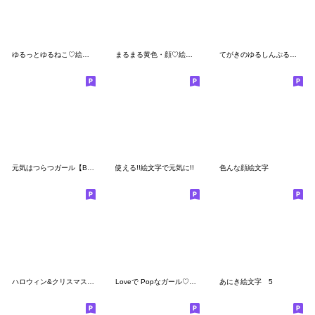
ゆるっとゆるねこ♡絵文字
まるまる黄色・顔♡絵文字
てがきのゆるしんぷるすぎえもじ
元気はつらつガール【Basic】♡絵文字♡msp
使える!!絵文字で元気に!!
色んな顔絵文字
ハロウィン&クリスマス♡絵文字
Loveで Popなガール♡絵文字
あにき絵文字 5