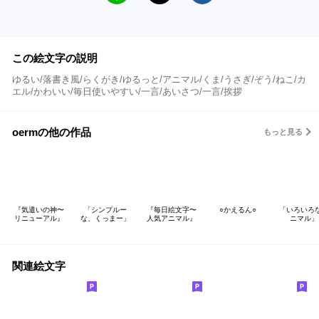
この絵文字の説明
ゆるい/落書き風/らくがき/ゆるっと/アニマル/くま/うさぎ/ぞう/ねこ/カ
エル/かわいい/毎日使いやすい/一言/あいさつ/一言/挨拶
oermの他の作品
もっと見る
『気遣いの神〜
「シンプルー
『毎日絵文字〜
○かえるん○
「いろいろ
リニューアル』
な、くっまー」
人気アニマル』
ニマル」
関連絵文字