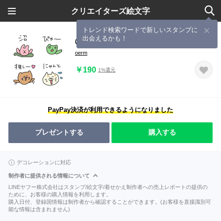
クリエイターズ絵文字
トレンド検索ワードで新しいスタンプに
出会えるかも！
◯ゆるーいアニマルず◯
oerm
￥190
1%還元
PayPay決済が利用できるようになりました
プレゼントする
購入する
デコレーションに対応
制作者に提供される情報について
LINEヤフー株式会社はスタンプ/絵文字/着せかえ制作者への売上レポートの提供の
ために、お客様の購入情報を利用します。
購入日付、登録国情報は制作者から確認することができます。(お客様を直接識別可
能な情報は含まれません)