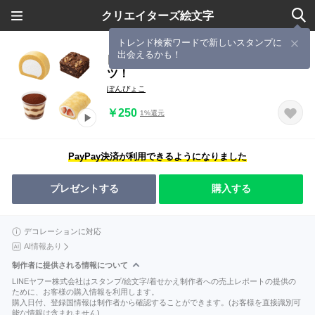
クリエイターズ絵文字
トレンド検索ワードで新しいスタンプに
出会えるかも！
▶︎動く！毎日食べたいコンビニスイー
ツ！
ぽんぴょこ
￥250
1%還元
PayPay決済が利用できるようになりました
プレゼントする
購入する
デコレーションに対応
AI情報あり
制作者に提供される情報について
LINEヤフー株式会社はスタンプ/絵文字/着せかえ制作者への売上レポートの提供の
ために、お客様の購入情報を利用します。
購入日付、登録国情報は制作者から確認することができます。(お客様を直接識別可
能な情報は含まれません)