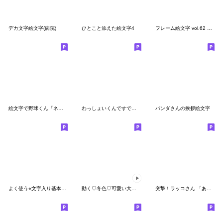
デカ文字絵文字(病院)
ひとこと添えた絵文字4
フレーム絵文字 vol.62 カリグラフィ額縁02
絵文字で野球くん「ネガティブ発動！」
わっしょいくんですですです（絵文字）
パンダさんの挨拶絵文字
よく使う⭐︎文字入り基本セット
動く♡冬色♡可愛い大人ガーリー♡
突撃！ラッコさん 「あく」のリアクション