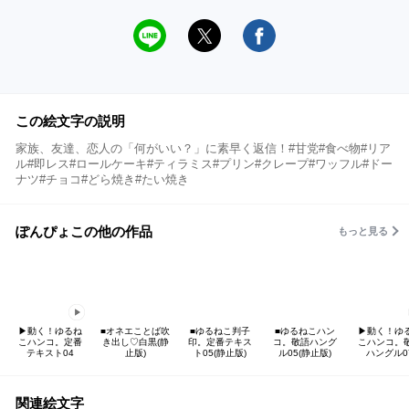
この絵文字の説明
家族、友達、恋人の「何がいい？」に素早く返信！#甘党#食べ物#リア
ル#即レス#ロールケーキ#ティラミス#プリン#クレープ#ワッフル#ドー
ナツ#チョコ#どら焼き#たい焼き
ぽんぴょこの他の作品
もっと見る
▶︎動く！ゆるね
■オネエことば吹
■ゆるねこ判子
■ゆるねこハン
▶︎動く！ゆ
こハンコ。定番
き出し♡白黒(静
印。定番テキス
コ。敬語ハング
こハンコ。
テキスト04
止版)
ト05(静止版)
ル05(静止版)
ハングル0
関連絵文字