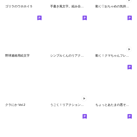
ゴリラのウホホイ５
手書き風文字。組み合わせて丁寧にver.2
動く♡おちゃめの気持ち伝える楽しい会話
野球連絡用絵文字
シンプルくんのリアクション絵文字2
動く！クマちゃんフレンズ【絵文字】
クラにか Vol.2
うごく！リアクションに使えるネコチャン4
ちょっとあたまの悪そうな絵文字 ２