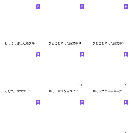
ひとこと添えた絵文字5 文末
ひとこと添えた絵文字 8 毎日使える
ひとこと添えた絵文字2
かげ丸 絵文字。２
動く！愉快な黒タイツマン
動く絵文字♡年末年始♡お正月♡あけおめ