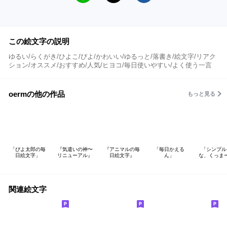
この絵文字の説明
ゆるい/らくがき/ひよこ/ぴよ/かわいい/ゆるっと/落書き/絵文字/リアク
ション/オススメ/おすすめ/人気/ヒヨコ/毎日使いやすい/よく使う一言
oermの他の作品
もっと見る
「ぴよ太郎の毎
『気遣いの神〜
『アニマルの毎
「毎日かえる
「シンプル
日絵文字」
リニューアル』
日絵文字』
ん」
な、くっま
関連絵文字