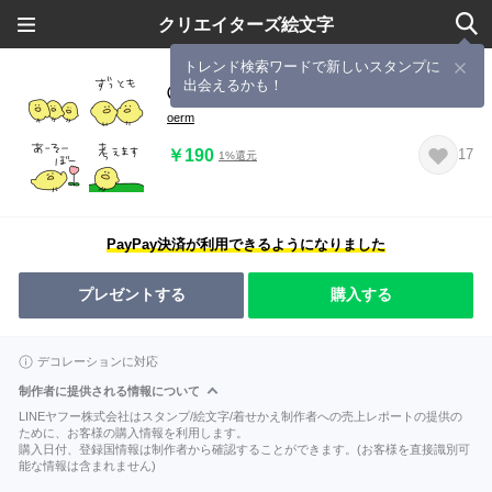
クリエイターズ絵文字
トレンド検索ワードで新しいスタンプに
出会えるかも！
◯文末に添えたくなるゆるぴよ◯
oerm
￥190
17
1%還元
PayPay決済が利用できるようになりました
プレゼントする
購入する
デコレーションに対応
制作者に提供される情報について
LINEヤフー株式会社はスタンプ/絵文字/着せかえ制作者への売上レポートの提供の
ために、お客様の購入情報を利用します。
購入日付、登録国情報は制作者から確認することができます。(お客様を直接識別可
能な情報は含まれません)