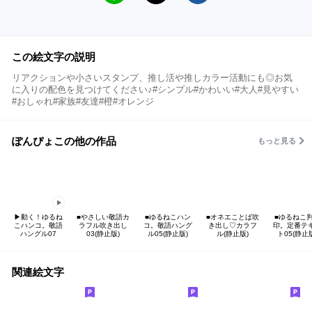
この絵文字の説明
リアクションや小さいスタンプ、推し活や推しカラー活動にも◎お気
に入りの配色を見つけてください♪#シンプル#かわいい#大人#見やすい
#おしゃれ#家族#友達#橙#オレンジ
ぽんぴょこの他の作品
もっと見る
▶︎動く！ゆるね
■やさしい敬語カ
■ゆるねこハン
■オネエことば吹
■ゆるねこ
こハンコ。敬語
ラフル吹き出し
コ。敬語ハング
き出し♡カラフ
印。定番テ
ハングル07
03(静止版)
ル05(静止版)
ル(静止版)
ト05(静止
関連絵文字