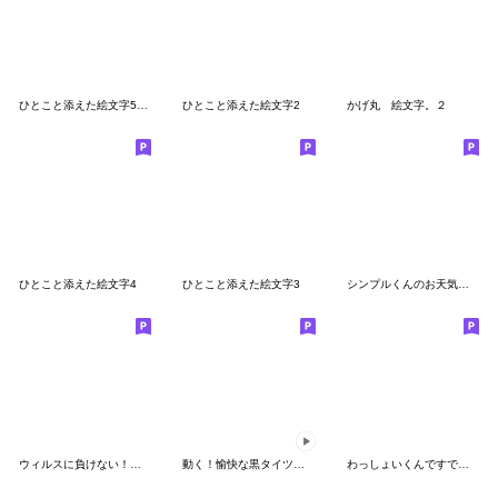
ひとこと添えた絵文字5 文末
ひとこと添えた絵文字2
かげ丸 絵文字。２
ひとこと添えた絵文字4
ひとこと添えた絵文字3
シンプルくんのお天気絵文字
ウィルスに負けない！パンダの絵文字
動く！愉快な黒タイツマン
わっしょいくんですですです（絵文字）