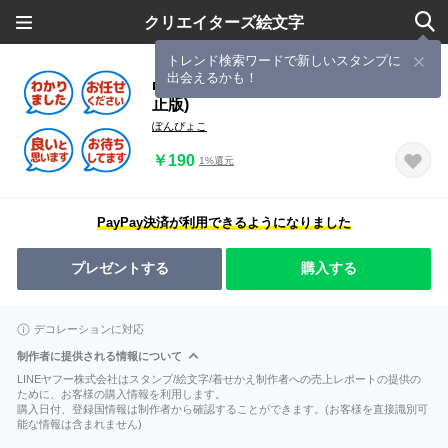
クリエイターズ絵文字
トレンド検索ワードで新しいスタンプに
出会えるかも！
■やさしい敬語カラフル吹き出し04(静
止版)
ぽんぴょこ
￥190
1%還元
PayPay決済が利用できるようになりました
プレゼントする
購入する
デコレーションに対応
制作者に提供される情報について
LINEヤフー株式会社はスタンプ/絵文字/着せかえ制作者への売上レポートの提供の
ために、お客様の購入情報を利用します。
購入日付、登録国情報は制作者から確認することができます。(お客様を直接識別可
能な情報は含まれません)