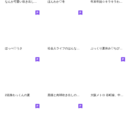
なんか可愛い吹き出し絵文字(文頭2)
ほんわか♡冬
年末年始☆キラキラわっくん
ほっぺ♡うさ
社会人ライフのはんなり絵文字
ぷっくり夏休み♡ちびマロ絵文字
2頭身わっくんの夏
黒猫と肉球吹き出しの絵文字(基本)
大阪メトロ 谷町線、中央線