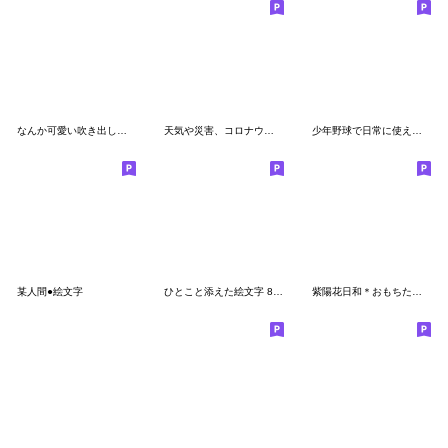
なんか可愛い吹き出し絵文字(語尾)
天気や災害、コロナウイルスの緊急絵文字。
少年野球で日常に使える絵文字
某人間●絵文字
ひとこと添えた絵文字 8 毎日使える
紫陽花日和＊おもちたちのごあいさつ絵文字