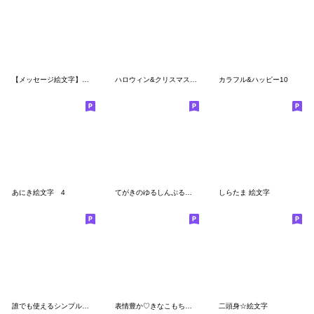
【メッセージ絵文字】まるがお02
ハロウィン&クリスマス♡絵文字
カラフル&ハッピー10
あにき絵文字 4
てがきのゆるしんぷるすぎえもじ
しらたま 絵文字
誰でも使えるシンプルなミニパステル③
表情豊か♡きなこもちさん③【改】
二頭身☆絵文字