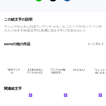
この絵文字の説明
マシュマロ/ふわふわぼでぃ/マッチョ/もこもこ/シンプル/モノトーン/オ
ススメ/おすすめ/絵文字/人気/横に添えやすい/文末/かわいい
oermの他の作品
もっと見る
『毎日アニマ
【人気のゆるい
『アニマルの毎
○かえるん○
「ちょっと
ル』
アニマルたち】
日絵文字』
あにまる
関連絵文字