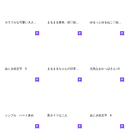
カラフルな可愛い大人女子♡絵文字
まるまる黄色・顔♡絵文字
ゆるっとゆるねこ♡絵文字
あにき絵文字 5
まるまるちゃんの日常絵文字!!
元気なおかっぱさん♫5
シンプル ハート多め
黒タイツな二人
あにき絵文字 6