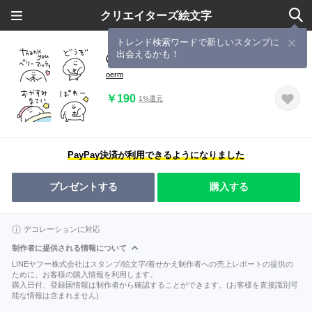
クリエイターズ絵文字
トレンド検索ワードで新しいスタンプに
出会えるかも！
◯でたー！ましゅまっちょ◯
oerm
￥190
1%還元
PayPay決済が利用できるようになりました
プレゼントする
購入する
デコレーションに対応
制作者に提供される情報について
LINEヤフー株式会社はスタンプ/絵文字/着せかえ制作者への売上レポートの提供の
ために、お客様の購入情報を利用します。
購入日付、登録国情報は制作者から確認することができます。(お客様を直接識別可
能な情報は含まれません)