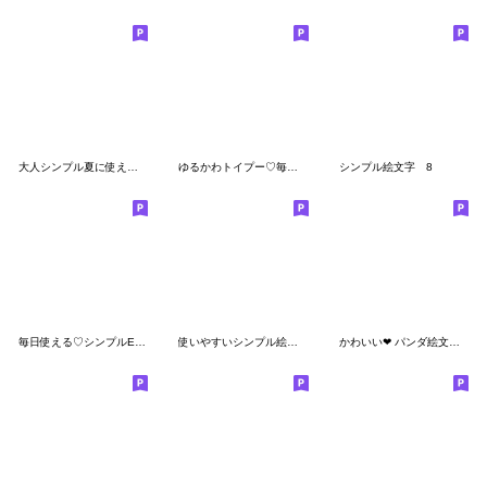
大人シンプル夏に使えるくすみ線画絵文字35
ゆるかわトイプー♡毎日使える絵文字
シンプル絵文字 8
毎日使える♡シンプルEMOJI
使いやすいシンプル絵文字3
かわいい❤︎ パンダ絵文字【日常】