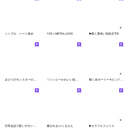
シンプル ハート多め
Y2K☆METALLIC06
▶️動く黄色い顔絵文字8
みどりのモンスターの一日
♡ハッピーかわいい絵文字♡
動く@ガーリー✳︎ピンク絵文字
日常会話で使いやすい絵文字
癒される⭐︎⭐︎くまさん
▶️カラフルフェイス