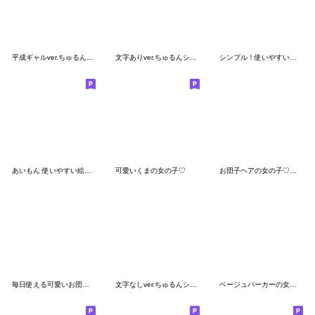
平成ギャルver.ちゅるんシール絵文字‪♡
文字ありver.ちゅるんシール絵文字‪♡
シンプル！使いやすい毎日絵文字♪
あいもん 使いやすい絵文字3
可愛いくまの女の子♡
お団子ヘアの女の子♡絵文字ver.
毎日使える可愛いお団子ヘアの女の子
文字なしver.ちゅるんシール絵文字‪♡
ベージュパーカーの女の子♡絵文字ver.