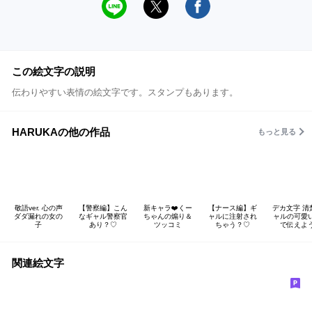
この絵文字の説明
伝わりやすい表情の絵文字です。スタンプもあります。
HARUKAの他の作品
もっと見る
敬語ver. 心の声
【警察編】こん
新キャラ❤️くー
【ナース編】ギ
デカ文字 清
ダダ漏れの女の
なギャル警察官
ちゃんの煽り＆
ャルに注射され
ャルの可愛
子
あり？‪♡
ツッコミ
ちゃう？♡
で伝えよ
関連絵文字