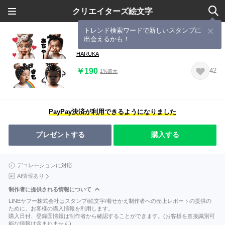
クリエイターズ絵文字
トレンド検索ワードで新しいスタンプに
出会えるかも！
【AI ガール 絵文字】至って真剣です‼️
HARUKA
￥190
42
1%還元
PayPay決済が利用できるようになりました
プレゼントする
購入する
デコレーションに対応
AI情報あり
制作者に提供される情報について
LINEヤフー株式会社はスタンプ/絵文字/着せかえ制作者への売上レポートの提供の
ために、お客様の購入情報を利用します。
購入日付、登録国情報は制作者から確認することができます。(お客様を直接識別可
能な情報は含まれません)