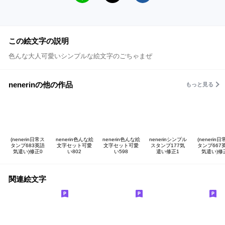
この絵文字の説明
色んな大人可愛いシンプルな絵文字のごちゃまぜ
nenerinの他の作品
もっと見る
(nenerin日常ス
nenerin色んな絵
nenerin色んな絵
nenerinシンプル
(nenerin
タンプ683英語
文字セット可愛
文字セット可愛
スタンプ177気
タンプ667
気遣い)修正0
い802
い598
遣い修正1
気遣い)修
関連絵文字