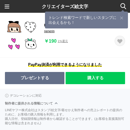
クリエイターズ絵文字
トレンド検索ワードで新しいスタンプに
出会えるかも！
nenerin色んな絵文字セット可愛い659
nenerin
￥190
1%還元
PayPay決済が利用できるようになりました
プレゼントする
購入する
デコレーションに対応
制作者に提供される情報について
LINEヤフー株式会社はスタンプ/絵文字/着せかえ制作者への売上レポートの提供の
ために、お客様の購入情報を利用します。
購入日付、登録国情報は制作者から確認することができます。(お客様を直接識別可
能な情報は含まれません)