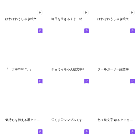
ぽわぽわうしゃぎ絵文字3〜夏〜
毎日を生きるくま 絶対休みや！！
ぽわぽわうしゃぎ絵文字8〜春〜
『 丁寧GIRL*。』
チョミィちゃん絵文字7〜春〜
クールガーリー絵文字
気持ちを伝える黒クマさん
♡くま♡シンプルくすみカラー♡
色々絵文字“ゆるクマさんの秋だよ”