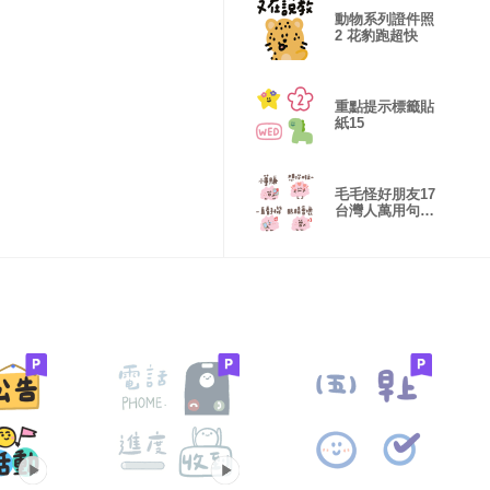
動物系列證件照
2 花豹跑超快
重點提示標籤貼
紙15
毛毛怪好朋友17
台灣人萬用句
表情貼