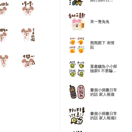
師打招呼日
常!2-1修正
來一隻兔兔
熊熊殿下 表情
貼
童趣鱷魚小小探
險家8 不要騙
人! 表情貼
畫個小插畫日常
的話 家人報備
畫個小插畫日常
的話 家人報備2