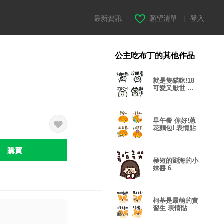
最新資訊
|
願望清單
|
登入
公主吃布丁的其他作品
就是隻貓咪!18
可愛又厭世 表
情貼
早午餐 你好!蔥
花麵包! 表情貼
購買
極短的劉海的小
妹醬 6
柯基是最萌的實
習生 表情貼