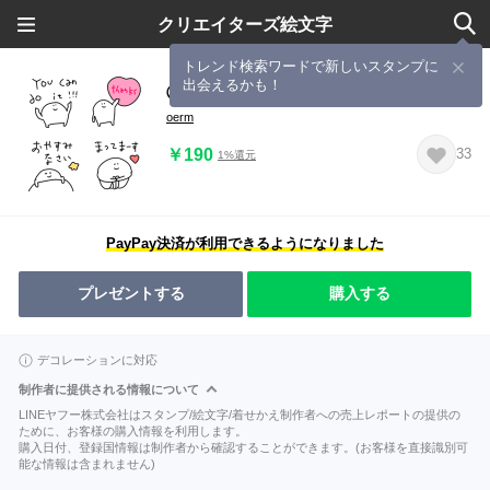
クリエイターズ絵文字
トレンド検索ワードで新しいスタンプに
出会えるかも！
◯ゆるっともち◯
oerm
￥190
33
1%還元
PayPay決済が利用できるようになりました
プレゼントする
購入する
デコレーションに対応
制作者に提供される情報について
LINEヤフー株式会社はスタンプ/絵文字/着せかえ制作者への売上レポートの提供の
ために、お客様の購入情報を利用します。
購入日付、登録国情報は制作者から確認することができます。(お客様を直接識別可
能な情報は含まれません)