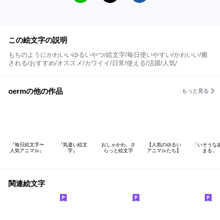
この絵文字の説明
もちのようにかわいいゆるいやつ/絵文字/毎日使いやすい/かわいい/癒
される/おすすめ/オススメ/カワイイ/日常/使える/活躍/人気/
oermの他の作品
もっと見る
『毎日絵文字〜
『気遣い絵文
おしゃかわ、さ
【人気のゆるい
「いそうな
人気アニマル』
字』
らっと絵文字
アニマルたち】
まる」
関連絵文字