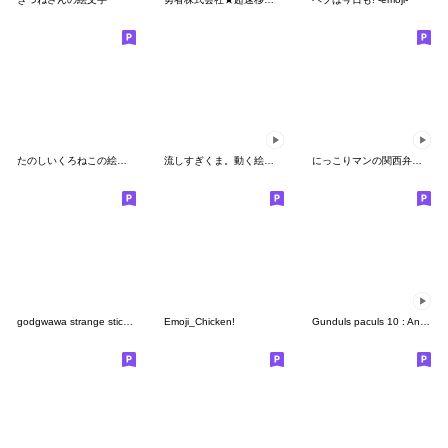
たのしいくろねこの絵文字
流しすぎくま。動く絵文字
にっこりマンの関西弁やねん絵文字
godgwawa strange stickers
Emoji_Chicken!
Gunduls paculs 10 : Animated emoji