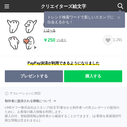
クリエイターズ絵文字
トレンド検索ワードで新しいスタンプに
出会えるかも！
にっこりマンのパラパラ 動く絵文字
くぱべる
￥250
1,291
1%還元
PayPay決済が利用できるようになりました
プレゼントする
購入する
デコレーションに対応
制作者に提供される情報について
LINEヤフー株式会社はスタンプ/絵文字/着せかえ制作者への売上レポートの提供の
ために、お客様の購入情報を利用します。
購入日付、登録国情報は制作者から確認することができます。(お客様を直接識別可
能な情報は含まれません)