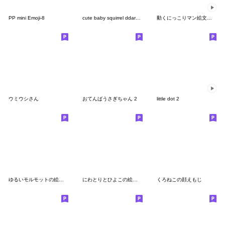
PP mini Emoji-8
cute baby squirrel ddarang
動くにっこりマン絵文字（ごはん）
ウミウシさん
おてんばうさぎちゃん 2
little dot 2
ゆるいモルモットの絵文字
にわとりとひよこの絵文字
くろねこの顔えもじ