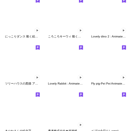
にっこりダンス 動く絵文字２
ころころキーウィ 動く絵文字
Lovely dino 2 : Animated emoji
ツリーハウスの黒猫 アニメーション絵文字
Lovely Rabbit : Animated emoji
Fly pig-Pei Pei Animated Emoji 01
きつねさんの絵文字
勇者株式会社★超速移動-合体技
ペプは今日も! -emoji-