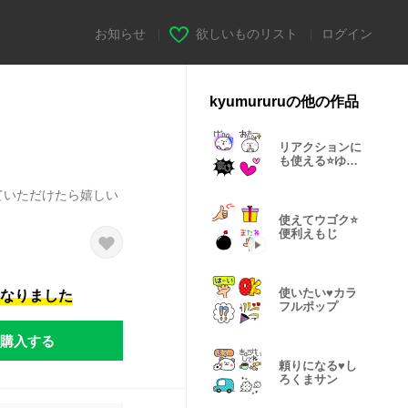
お知らせ
|
欲しいものリスト
|
ログイン
kyumururuの他の作品
リアクションに
も使える⭐️ゆる
いうさぎ
ていただけたら嬉しい
使えてウゴク⭐️
便利えもじ
使いたい♥️カラ
になりました
フルポップ
購入する
頼りになる♥️し
ろくまサン