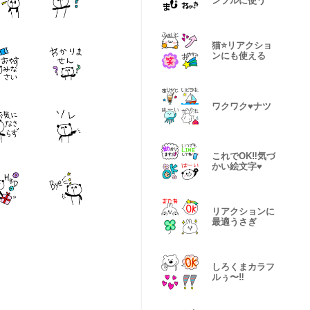
ンプルに使う
猫⭐️リアクショ
ンにも使える
ワクワク♥️ナツ
これでOK‼️気づ
かい絵文字♥️
リアクションに
最適うさぎ
しろくまカラフ
ルぅ〜‼️