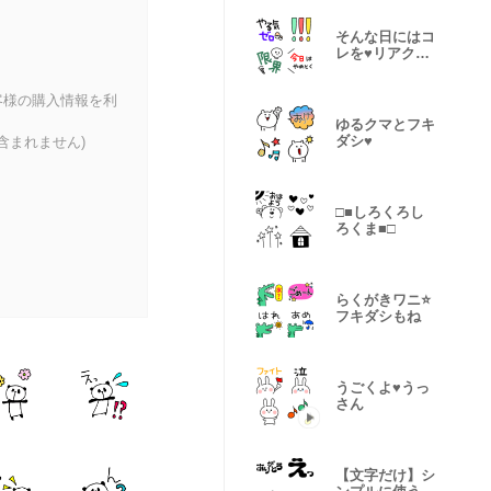
そんな日にはコ
レを♥️リアクシ
ョンにも！
客様の購入情報を利
ゆるクマとフキ
ダシ♥️
含まれません)
□■しろくろし
ろくま■□
らくがきワニ⭐️
フキダシもね
うごくよ♥️うっ
さん
【文字だけ】シ