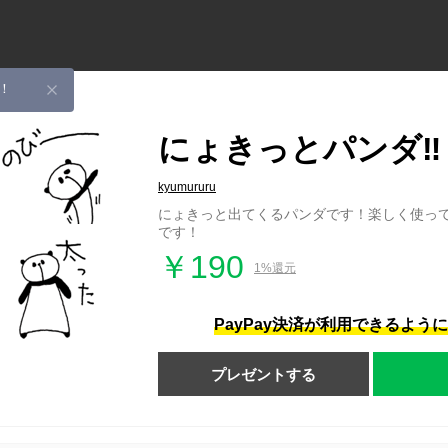
！
にょきっとパンダ‼️
kyumururu
にょきっと出てくるパンダです！楽しく使っ
です！
￥190
1%還元
PayPay決済が利用できるよう
プレゼントする