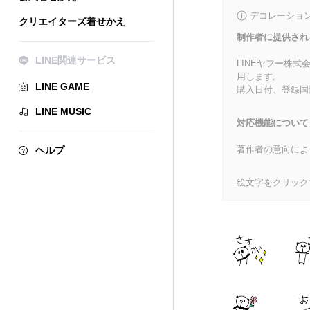
デコレーショ
クリエイターズ着せかえ
制作者に提供され
LINE関連サービス
LINEヤフー株
用します。
LINE GAME
購入日付、登録国
LINE MUSIC
対応機能について
著作者の意向によ
ヘルプ
絵文字をクリック