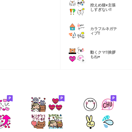
控えめ猫♥️主張
しすぎない‼️
カラフルネガテ
ィブ‼️
動くクマ‼️挨拶
もね♥️