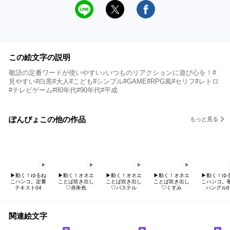
この絵文字の説明
敬語の定番ワードが使いやすい♪いつものリアクションに遊び心を！#
見やすい#白黒#大人#こども#シンプル#GAME#RPG風#セリフ#レトロ
#テレビゲーム#80年代#90年代#平成
ぽんぴょこの他の作品
もっと見る
▶︎動く！ゆるね
▶︎動く！オネエ
▶︎動く！オネエ
▶︎動く！オネエ
▶︎動く！ゆ
こハンコ。定番
ことば吹き出し
ことば吹き出し
ことば吹き出し
こハンコ。
テキスト04
♡赤朱色
♡パステル
♡くすみ
ハングル0
関連絵文字