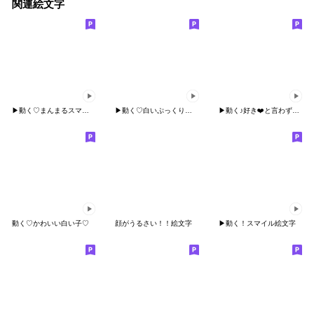
関連絵文字
▶︎動く♡まんまるスマイル♡
▶︎動く♡白いぷっくりスマイル♡
▶︎動く♪好き❤️と言わずにいられない
動く♡かわいい白い子♡
顔がうるさい！！絵文字
▶︎動く！スマイル絵文字