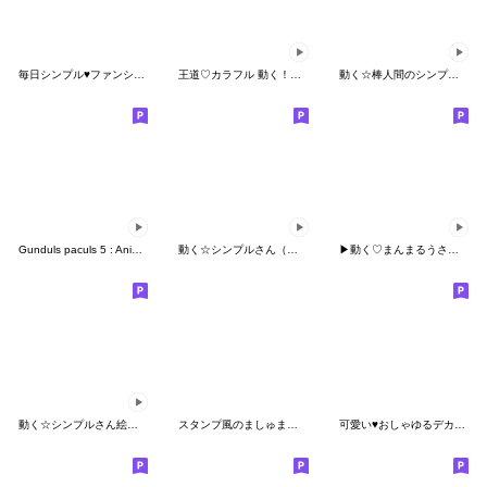
毎日シンプル♥️ファンシガール絵文字
王道♡カラフル 動く！顔文字絵文字3
動く☆棒人間のシンプルさん絵文字
Gunduls paculs 5 : Animated emoji
動く☆シンプルさん（リアクション！）
▶︎動く♡まんまるうさちゃん♡
動く☆シンプルさん絵文字（楽しい）
スタンプ風のましゅまるスマイル絵文字
可愛い♥️おしゃゆるデカ目のハンド絵文字