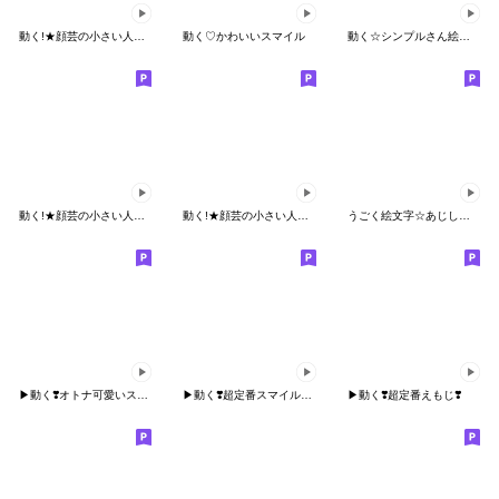
動く!★顔芸の小さい人★変顔の絵文字 2
動く♡かわいいスマイル
動く☆シンプルさん絵文字（楽しい棒人間）
動く!★顔芸の小さい人★変顔の絵文字
動く!★顔芸の小さい人★変顔の絵文字3乙女
うごく絵文字☆あじしろ☆3☆スポーツ
▶︎動く❣️オトナ可愛いスマイル❣️
▶︎動く❣️超定番スマイル❣️一言付き☺︎
▶︎動く❣️超定番えもじ❣️