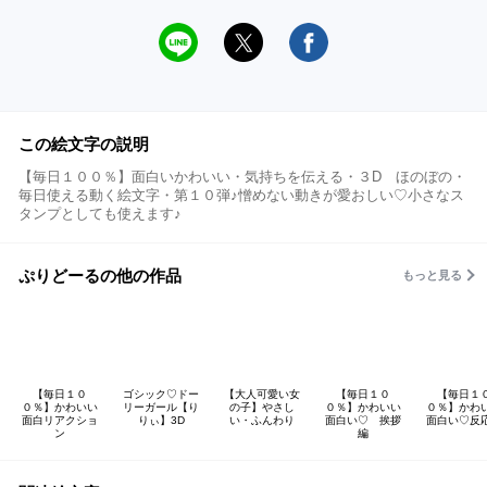
この絵文字の説明
【毎日１００％】面白いかわいい・気持ちを伝える・３D ほのぼの・
毎日使える動く絵文字・第１０弾♪憎めない動きが愛おしい♡小さなス
タンプとしても使えます♪
ぷりどーるの他の作品
もっと見る
【毎日１０
ゴシック♡ドー
【大人可愛い女
【毎日１０
【毎日１
０％】かわいい
リーガール【り
の子】やさし
０％】かわいい
０％】かわ
面白リアクショ
りぃ】3D
い・ふんわり
面白い♡ 挨拶
面白い♡反
ン
編