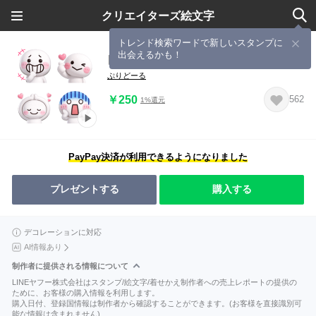
クリエイターズ絵文字
トレンド検索ワードで新しいスタンプに
出会えるかも！
▶︎動く【毎日１００％】3D ⑩
ぷりどーる
￥250
562
1%還元
PayPay決済が利用できるようになりました
プレゼントする
購入する
デコレーションに対応
AI情報あり
制作者に提供される情報について
LINEヤフー株式会社はスタンプ/絵文字/着せかえ制作者への売上レポートの提供の
ために、お客様の購入情報を利用します。
購入日付、登録国情報は制作者から確認することができます。(お客様を直接識別可
能な情報は含まれません)