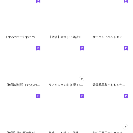
くすみカラー♡ ねこのえもじ
【敬語】やさしい敬語✨リアクション絵文字
サークルイベントセミナー仕事等の返信専用
【敬語&挨拶】おもちのえもじ6
リアクション向き 動く!ネコの足跡の絵文字
紫陽花日和＊おもちたちのごあいさつ絵文字
【敬語】暑い夏の気づかい絵文字
気遣い・お祝い 付箋みたいな絵文字
動く♡夏♡大人ガーリー♡