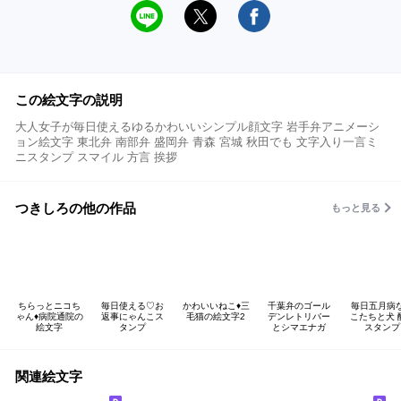
この絵文字の説明
大人女子が毎日使えるゆるかわいいシンプル顔文字 岩手弁アニメーシ
ョン絵文字 東北弁 南部弁 盛岡弁 青森 宮城 秋田でも 文字入り一言ミ
ニスタンプ スマイル 方言 挨拶
つきしろの他の作品
もっと見る
ちらっとニコち
毎日使える♡お
かわいいねこ♦三
千葉弁のゴール
毎日五月病
ゃん♦病院通院の
返事にゃんこス
毛猫の絵文字2
デンレトリバー
こたちと犬 
絵文字
タンプ
とシマエナガ
スタンプ
関連絵文字