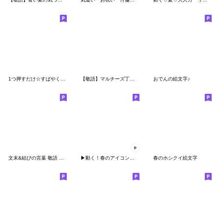
1つ押すだけ☆すばやく伝える絵文字8 敬語2
【敬語】マルチーズ丁寧リアクション絵文字
おでんの絵文字♪
文末&結びの言葉 敬語 大人上品 絵文字
▶動く！春のアイコン☆絵文字☆和風有
春のホシクイ絵文字