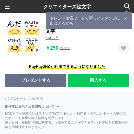
クリエイターズ絵文字
トレンド検索ワードで新しいスタンプに
出会えるかも！
ちらっと動くニコちゃん♦岩手弁の絵
文字
つきしろ
￥250
1%還元
PayPay決済が利用できるようになりました
プレゼントする
購入する
デコレーションに対応
制作者に提供される情報について
LINEヤフー株式会社はスタンプ/絵文字/着せかえ制作者への売上レポートの提供の
ために、お客様の購入情報を利用します。
購入日付、登録国情報は制作者から確認することができます。(お客様を直接識別可
能な情報は含まれません)