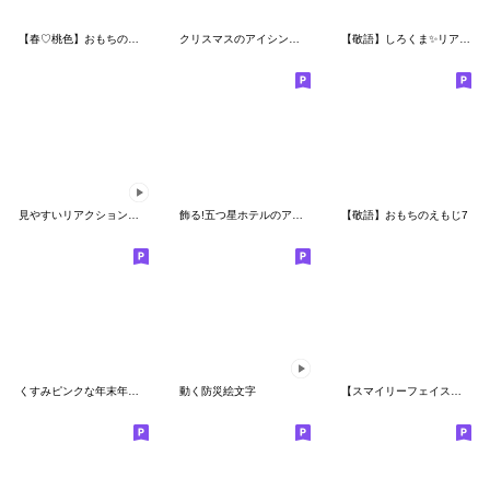
【春♡桃色】おもちの絵文字
クリスマスのアイシングクッキー
【敬語】しろくま✨リアクション絵文字
見やすいリアクション②❤️シマエナガNo5
飾る!五つ星ホテルのアフタヌーンティー
【敬語】おもちのえもじ7
くすみピンクな年末年始♥【再販】
動く防災絵文字
【スマイリーフェイス】３D