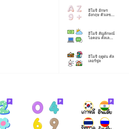
อิโมจิ อักษร
อังกฤษ ตัวเลข
ไข่มุก
อิโมจิ สัญลักษณ์
ไอคอน คัลเลอร์
ฟูล 4
อิโมจิ ฤดูฝน คัล
เลอร์ฟูล