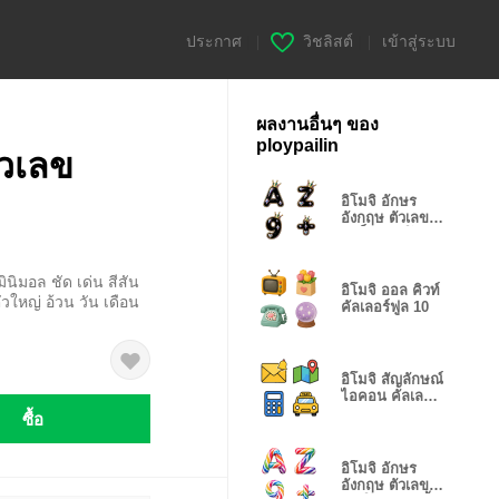
ประกาศ
|
วิชลิสต์
|
เข้าสู่ระบบ
ผลงานอื่นๆ ของ
ploypailin
ัวเลข
อิโมจิ อักษร
อังกฤษ ตัวเลข
แบล็ค เรนโบว์
ินิมอล ชัด เด่น สีสัน
อิโมจิ ออล คิวท์
ัวใหญ่ อ้วน วัน เดือน
คัลเลอร์ฟูล 10
อิโมจิ สัญลักษณ์
ไอคอน คัลเลอร์
ฟูล 2
ซื้อ
อิโมจิ อักษร
อังกฤษ ตัวเลข