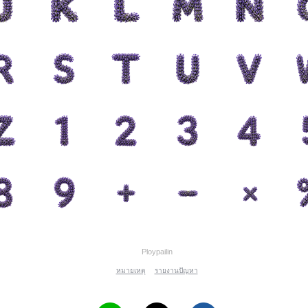
Ploypailin
หมายเหตุ
รายงานปัญหา