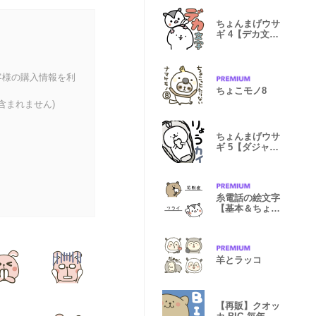
ちょんまげウサ
ギ 4【デカ文
字・家族連絡】
客様の購入情報を利
ちょこモノ8
含まれません)
ちょんまげウサ
ギ 5【ダジャ
レ】
糸電話の絵文字
【基本＆ちょこ
っと春】
羊とラッコ
【再販】クオッ