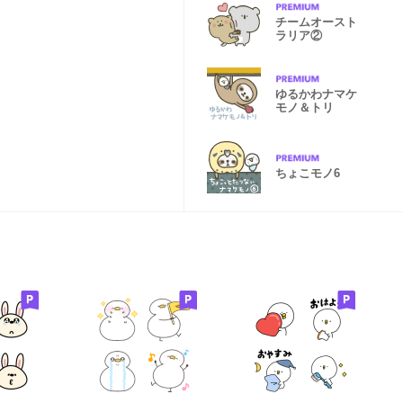
チームオースト
ラリア②
ゆるかわナマケ
モノ＆トリ
ちょこモノ6