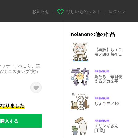
お知らせ
|
欲しいものリスト
|
ログイン
nolanonの他の作品
【再販】ちょこ
モノBIG 毎年使
える新年挨拶
オッケー、ぺこり、笑
/ミニスタンプ/文字
鳥たち 毎日使
えるデカ文字
ちょこモノ10
になりました
購入する
エリンギさん
[丁寧]