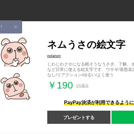
！
ネムうさの絵文字
nolanon
じわじわクセになる眠そうなうさぎ。了解、
など日常に使える絵文字です ウサギ/喜怒哀楽
なし/リアクション/ゆるい/よく使う
￥190
1%還元
PayPay決済が利用できるよう
プレゼントする