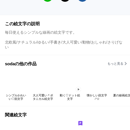
この絵文字の説明
毎日使えるシンプルな線画の絵文字です。
北欧風/ナチュラル/ゆるい/手書き/大人可愛い/動物/おしゃれ/さりげな
い
sodaの他の作品
もっと見る
シンプルかわい
大人可愛い＊ボ
動く♡ドット絵
懐かしい顔文字
夏の線画絵文
い♡顔文字
タニカル絵文字
文字
˖°☆
関連絵文字