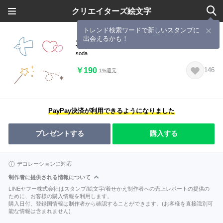
クリエイターズ絵文字
トレンド検索ワードで新しいスタンプに
出会えるかも！
大人ガーリー♡くすみシンプル絵文字
soda
￥190
146
1%還元
PayPay決済が利用できるようになりました
プレゼントする
購入する
デコレーションに対応
制作者に提供される情報について
LINEヤフー株式会社はスタンプ/絵文字/着せかえ制作者への売上レポートの提供の
ために、お客様の購入情報を利用します。
購入日付、登録国情報は制作者から確認することができます。(お客様を直接識別可
能な情報は含まれません)