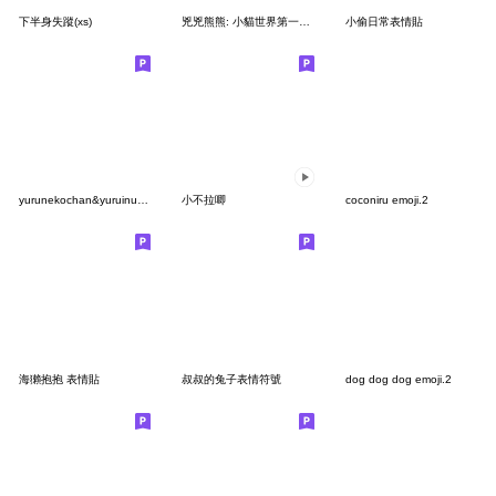
下半身失蹤(xs)
兇兇熊熊: 小貓世界第一可愛
小偷日常表情貼
yurunekochan&yuruinuchan nekochan Party
小不拉唧
coconiru emoji.2
海獺抱抱 表情貼
叔叔的兔子表情符號
dog dog dog emoji.2