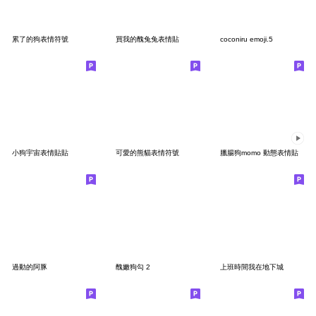
累了的狗表情符號
買我的醜兔兔表情貼
coconiru emoji.5
小狗宇宙表情貼貼
可愛的熊貓表情符號
臘腸狗momo 動態表情貼
過動的阿豚
醜嫩狗勾 2
上班時間我在地下城