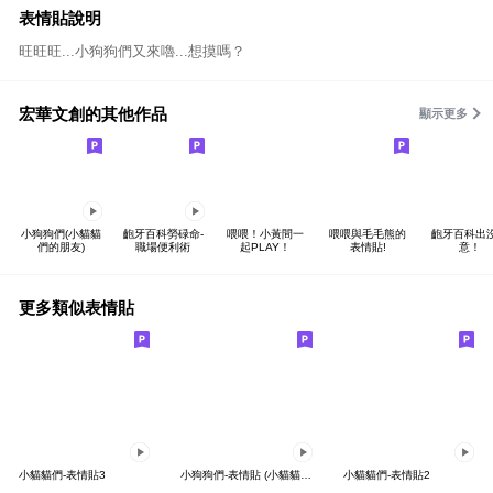
表情貼說明
旺旺旺...小狗狗們又來嚕...想摸嗎？
宏華文創的其他作品
顯示更多
小狗狗們(小貓貓
齙牙百科勞碌命-
喂喂！小黃間一
喂喂與毛毛熊的
齙牙百科出
們的朋友)
職場便利術
起PLAY！
表情貼!
意！
更多類似表情貼
小貓貓們-表情貼3
小狗狗們-表情貼 (小貓貓們的朋友)
小貓貓們-表情貼2