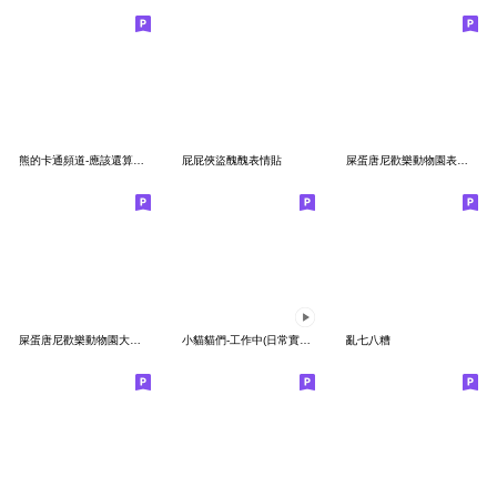
熊的卡通頻道-應該還算實用吧
屁屁俠盜醜醜表情貼
屎蛋唐尼歡樂動物園表情貼第一彈
屎蛋唐尼歡樂動物園大頭表情貼
小貓貓們-工作中(日常實用篇)
亂七八糟