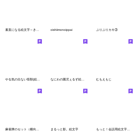
素直になる絵文字～きぐるみ！～
oishiimonoippai
ぷりぷりカキ③
やる気の出ない怪獣(絵文字)
なにわの園児ぇるず絵文字
むもえもじ
麻雀牌のセット（横向き）
まるっと影。絵文字
もっと！会話用絵文字コンボ