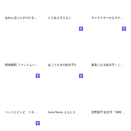
あめんぼぷらすのだる絵文字
とりあえずえもじ
キャラクターかなカナもじ
呪術廻戦 ファントムパレード 絵文字vol.1
あごうさぎの絵文字3
素直になる絵文字～くまちゃんと！～
ペンペとピンピ スタンプにも使える絵文字
hono*bono えもじ２
宮野真守 絵文字『DRESSING! Ver.』