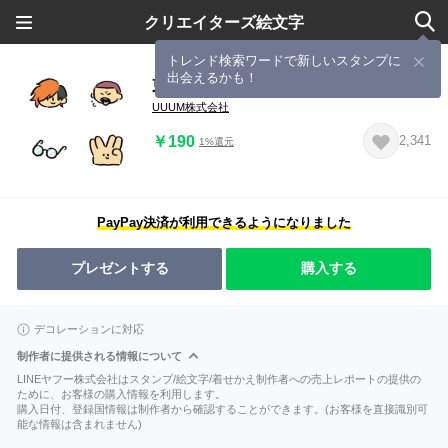
クリエイターズ絵文字
トレンド検索ワードで新しいスタンプに
出会えるかも！
東海オンエア絵文字 イラストvol.1(表)
UUUM株式会社
￥190
2,341
1%還元
PayPay決済が利用できるようになりました
プレゼントする
購入する
デコレーションに対応
制作者に提供される情報について
LINEヤフー株式会社はスタンプ/絵文字/着せかえ制作者への売上レポートの提供の
ために、お客様の購入情報を利用します。
購入日付、登録国情報は制作者から確認することができます。(お客様を直接識別可
能な情報は含まれません)