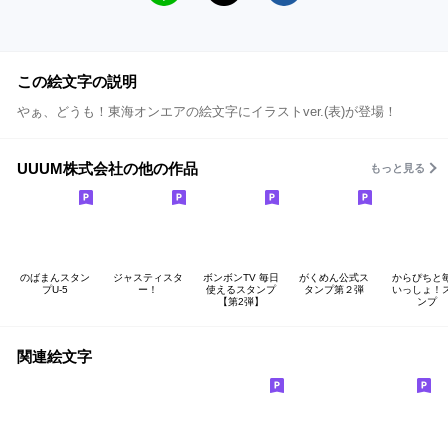
この絵文字の説明
やぁ、どうも！東海オンエアの絵文字にイラストver.(表)が登場！
UUUM株式会社の他の作品
もっと見る
のばまんスタン
ジャスティスタ
ボンボンTV 毎日
がくめん公式ス
からぴちと
プU-5
ー！
使えるスタンプ
タンプ第２弾
いっしょ！
【第2弾】
ンプ
関連絵文字