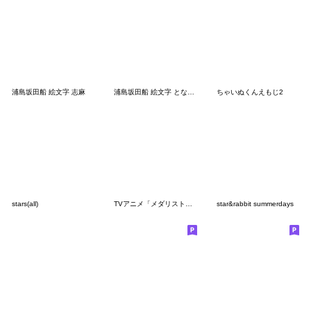
浦島坂田船 絵文字 志麻
浦島坂田船 絵文字 となりの坂田。
ちゃいぬくんえもじ2
stars(all)
TVアニメ「メダリスト」Vol.3
star&rabbit summerdays