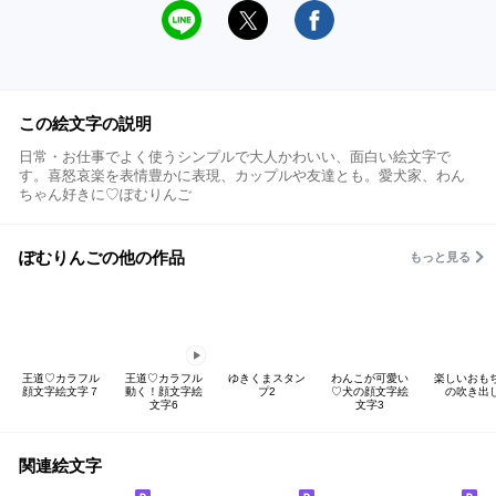
この絵文字の説明
日常・お仕事でよく使うシンプルで大人かわいい、面白い絵文字で
す。喜怒哀楽を表情豊かに表現、カップルや友達とも。愛犬家、わん
ちゃん好きに♡ぽむりんご
ぽむりんごの他の作品
もっと見る
王道♡カラフル
王道♡カラフル
ゆきくまスタン
わんこが可愛い
楽しいおも
顔文字絵文字７
動く！顔文字絵
プ2
♡犬の顔文字絵
の吹き出
文字6
文字3
関連絵文字