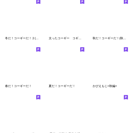
冬だ！コーギーだ！２(クリスマス、お正月)
太ったコーギー コギえもん絵文字
秋だ！コーギーだ！(秋、ハロウィン)
春だ！コーギーだ！
夏だ！コーギーだ！
かびえもじ<秋編>