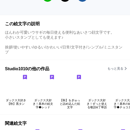
この絵文字の説明
ほんわか可愛いウサギの毎日使える便利なあいさつ顔文字です。
小さいスタンプとしても使えます♪
挨拶/使いやすい/ゆるい/かわいい/日常/文字付き/シンプル/ミニスタン
プ
Studio1010の他の作品
もっと見る
ダックス大好き
ダックス大好
【秋】をぎゅっ
ダックス大好
ダックス大
【秋】黒タン
き！基本の絵文
と詰め込んだ絵
き！ずっと使え
き！基本の
字◆レッド
文字
る敬語&丁寧語
字◆チョコ
関連絵文字