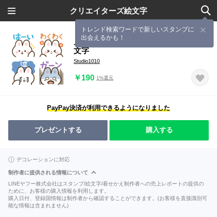
クリエイターズ絵文字
トレンド検索ワードで新しいスタンプに
出会えるかも！
見やすいうさぎ◆よく使う言葉入り絵
文字
Studio1010
￥190
1%還元
PayPay決済が利用できるようになりました
プレゼントする
購入する
デコレーションに対応
制作者に提供される情報について
LINEヤフー株式会社はスタンプ/絵文字/着せかえ制作者への売上レポートの提供の
ために、お客様の購入情報を利用します。
購入日付、登録国情報は制作者から確認することができます。(お客様を直接識別可
能な情報は含まれません)