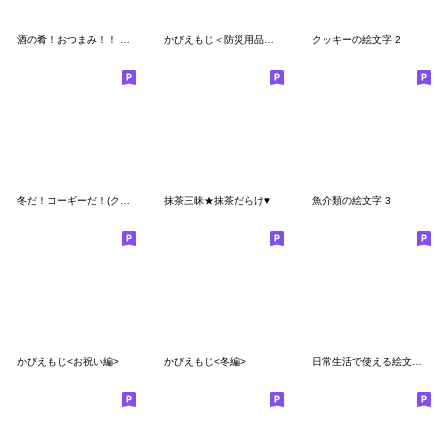
酒の肴！おつまみ！！ シーズン２
かびえもじ＜防災用品編2＞
クッキーの絵文字 2
冬だ！コーギーだ！(クリスマス、お正月)
抹茶三昧★抹茶だらけ♥
魚介類の絵文字 3
かびえもじ<お祝い編>
かびえもじ<冬編>
日常生活で使える絵文字７