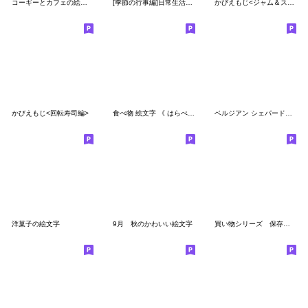
コーギーとカフェの絵文字
[季節の行事編]日常生活で使える絵文字
かびえもじ<ジャム＆スプレッド編>
かびえもじ<回転寿司編>
食べ物 絵文字 《 はらぺこ食材2 》
ベルジアン シェパード【絵文字】
洋菓子の絵文字
9月 秋のかわいい絵文字
買い物シリーズ 保存食 レトルト 缶詰