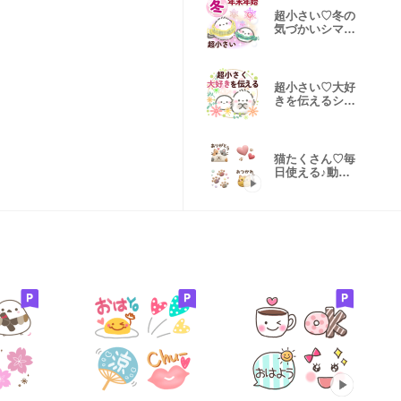
超小さい♡冬の
気づかいシマエ
ナガ
超小さい♡大好
きを伝えるシマ
エナガ
猫たくさん♡毎
日使える♪動く
絵文字