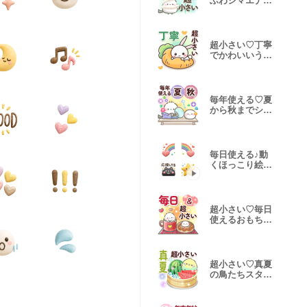
ふわシマエナガ
の冬スタンプ
超小さい♡丁寧
でかわいいうさ
ぎのスタンプ
毎年使える♡夏
から秋までシマ
エナガ
毎日使える♪動
くほっこり絵文
字
超小さい♡毎日
使えるおもちの
きもち
超小さい♡真夏
の鳥たちスタン
プ