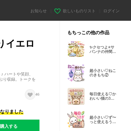
お知らせ
|
欲しいものリスト
|
ログイン
もちっこの他の作品
りイエロ
✨クセつよ⭐サ
バンナの仲間た
ち【日常編】
超小さい♡ねこ
♪ ハートや笑顔、
のきもち②
ぷり収録。トークを
毎日使える♡か
46
わいい猫の3D
スタンプ
になりました
超小さい♡ず〜
っと使えるうさ
購入する
ぎのスタンプ