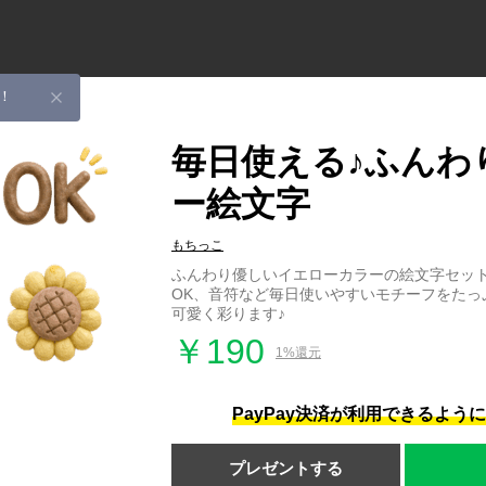
！
毎日使える♪ふんわ
ー絵文字
もちっこ
ふんわり優しいイエローカラーの絵文字セット
OK、音符など毎日使いやすいモチーフをたっ
可愛く彩ります♪
￥190
1%還元
PayPay決済が利用できるよう
プレゼントする