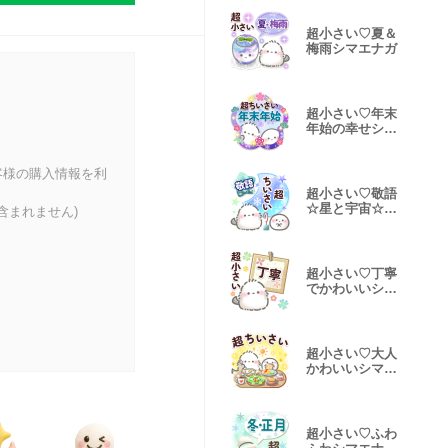
超小さい♡夏＆
梅雨シマエナガ
超小さい♡年末
年始の幸せシマ
エナガ
客様の購入情報を利
超小さい♡敬語
☆星と宇宙☆シ
含まれません)
マエナガ
超小さい♡丁寧
でかわいいシマ
エナガ
超小さい♡大人
かわいいシマエ
ナガ
超小さい♡ふわ