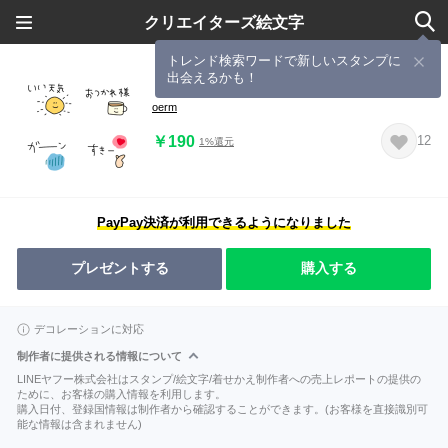
クリエイターズ絵文字
トレンド検索ワードで新しいスタンプに
出会えるかも！
「ちょっと一言リアクション」
oerm
￥190
12
1%還元
PayPay決済が利用できるようになりました
プレゼントする
購入する
デコレーションに対応
制作者に提供される情報について
LINEヤフー株式会社はスタンプ/絵文字/着せかえ制作者への売上レポートの提供の
ために、お客様の購入情報を利用します。
購入日付、登録国情報は制作者から確認することができます。(お客様を直接識別可
能な情報は含まれません)