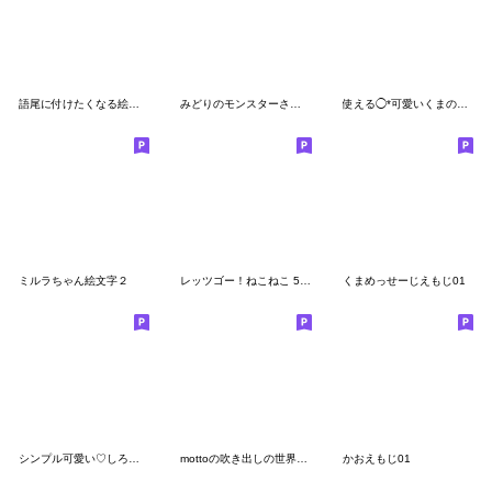
語尾に付けたくなる絵文字
みどりのモンスターさくらんぼ
使える◯*可愛いくまの絵文字☺︎♪
ミルラちゃん絵文字２
レッツゴー！ねこねこ 5 繋がる絵文字
くまめっせーじえもじ01
シンプル可愛い♡しろくまの絵文字
mottoの吹き出しの世界♡毎日
かおえもじ01