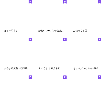
ほっぺ♡うさ
かわいい❤︎ パンダ絵文字【日常】
ぶたっくま②
まるまる黄色・顔♡絵文字
ふゆくま りりえもじ
きょうだいくん絵文字2