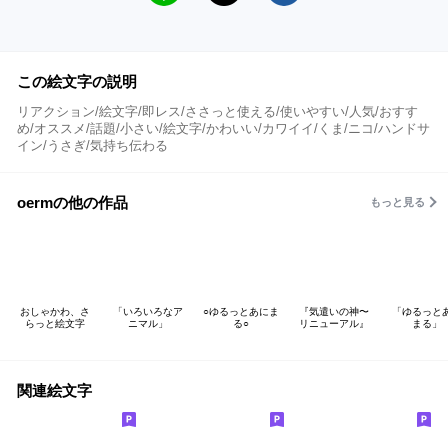
この絵文字の説明
リアクション/絵文字/即レス/ささっと使える/使いやすい/人気/おすす
め/オススメ/話題/小さい/絵文字/かわいい/カワイイ/くま/ニコ/ハンドサ
イン/うさぎ/気持ち伝わる
oermの他の作品
もっと見る
おしゃかわ、さ
「いろいろなア
○ゆるっとあにま
『気遣いの神〜
「ゆるっと
らっと絵文字
ニマル」
る○
リニューアル』
まる」
関連絵文字