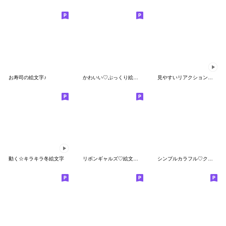
お寿司の絵文字♪
かわいい♡ぷっくり絵文字10(冬と雪だるま)
見やすいリアクション②❤️シマエナガNo5
動く☆キラキラ冬絵文字
リボンギャルズ♡絵文字 3（冬・年末年始）
シンプルカラフル♡クレヨン絵文字