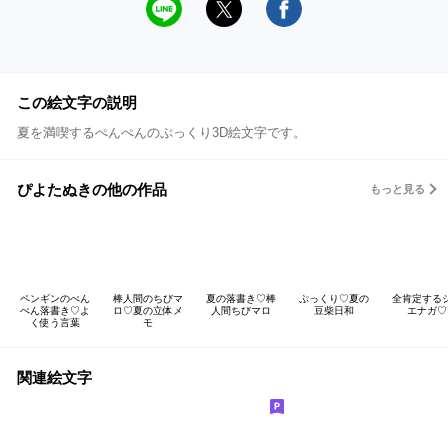
この絵文字の説明
夏を満喫するぺんぺんのぷっくり3D絵文字です。
ぴよたぬきの他の作品
もっと見る
ペンギンのぺん
棒人間のちびマ
夏の落書き♡棒
ぷっくり♡夏の
全肯定する
ぺん落書き♡よ
ロ♡夏の立体メ
人間ちびマロ
豆柴日和
エナガ♡
く使う言葉
モ
関連絵文字