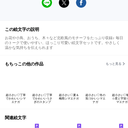
この絵文字の説明
お花や小鳥、おうち、木々など北欧風のモチーフをたっぷり収録♪ 毎日
のトークで使いやすい、ほっこり可愛い絵文字セットです。やさしく
温かな気持ちを伝えられます
もちっこの他の作品
もっと見る
超小さい♡丁寧
超小さい♡丁寧
超小さい♡夏＆
超小さい♡冬の
超小さい♡
でかわいいシマ
でかわいいうさ
梅雨シマエナガ
気づかいシマエ
☆星と宇宙
エナガ
ぎのスタンプ
ナガ
マエナガ
関連絵文字