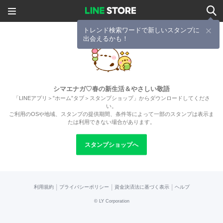
トレンド検索ワードで新しいスタンプに
出会えるかも！
シマエナガ♡春の新生活＆やさしい敬語
「LINEアプリ＞”ホーム”タブ＞スタンプショップ」からダウンロードしてくださ
い。
ご利用のOSや地域、スタンプの提供期間、条件等によって一部のスタンプは表示ま
たは利用できない場合があります。
スタンプショップへ
|
|
|
利用規約
プライバシーポリシー
資金決済法に基づく表示
ヘルプ
©
LY Corporation