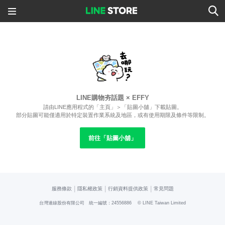
LINE購物夯話題 × EFFY
請由LINE應用程式的「主頁」＞「貼圖小舖」下載貼圖。
部分貼圖可能僅適用於特定裝置作業系統及地區，或有使用期限及條件等限制。
前往「貼圖小舖」
|
|
|
服務條款
隱私權政策
行銷資料提供政策
常見問題
台灣連線股份有限公司 統一編號：24556886
© LINE Taiwan Limited