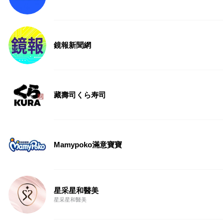
鏡報新聞網
藏壽司くら寿司
Mamypoko滿意寶寶
星采星和醫美
星采星和醫美