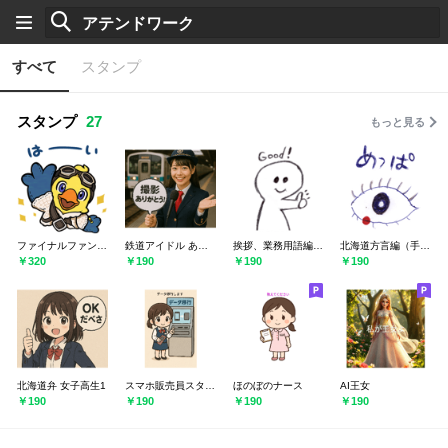
すべて
スタンプ
スタンプ
27
もっと見る
ファイナルファンタジーXIV 第5弾
鉄道アイドル あいさつ
挨拶、業務用語編（手書き）
北海道方言編（手書き）
￥320
￥190
￥190
￥190
北海道弁 女子高生1
スマホ販売員スタンプ1
ほのぼのナース
AI王女
￥190
￥190
￥190
￥190