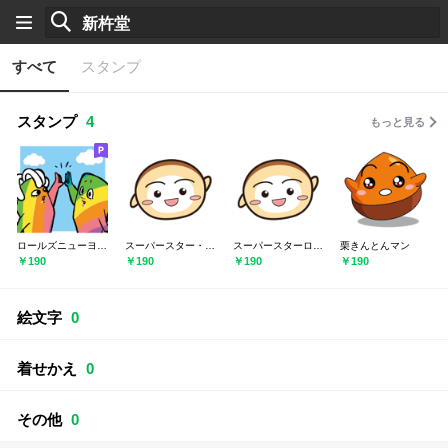
すべて
スタンプ
スタンプ
4
もっと見る
ロールズニューヨークマン
スーパースター・ロールくん(世界対応)
スーパースターロールくん(日本専用)
栗きんとんマン
￥190
￥190
￥190
￥190
絵文字
0
着せかえ
0
その他
0