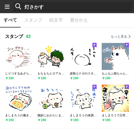
すべて
スタンプ
絵文字
着せかえ
スタンプ
43
もっと見る
じりつするあざらしスタンプ
もちもちヒロアカとましまろう
虚無エナガのスタンプ
もふもふ猫ちゃん（ましまろうじゃない）
￥190
￥190
￥190
￥190
ましまろうの働きたくないスタンプ
微妙におかたいましまろうスタンプ
ましまろうの体調やばいスタンプ
ましまろうで日常会話２
￥190
￥190
￥190
￥190